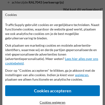
achterzijde
RAL7043 (verkeersgrijs)
Wat kost dit verkeersbord?
Cookies
bekijk product in onze webshop
TrafficSupply gebruikt cookies en vergelijkbare technieken. Naast
functionele cookies, waardoor de website goed werkt, plaatsen
we ook analytische cookies om je de best mogelijke
gebruikerservaring te bieden.
Ook plaatsen we marketing cookies en mobiele advertentie-
Verkeersbord in serie M
identifiers, waarmee wij en derde partijen gepersonaliseerde en
niet-gepersonaliseerde advertenties tonen
(advertentiepersonalisatie). Meer weten?
Lees hier alles over ons
deze informatie printen
cookiebeleid
.
overzicht officiële verkeersborden
Door op "Cookies accepteren" te klikken, ga je akkoord met de
Verkeersbord.be
instellingen van alle cookies. Indien je kiest voor
weigeren
,
plaatsen we alleen functionele en analytische cookies.
Cookies accepteren
Cookies weigeren