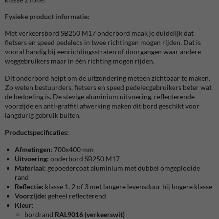
Fysieke product informatie:
Met verkeersbord SB250 M17 onderbord maak je duidelijk dat
fietsers en speed pedelecs in twee richtingen mogen rijden. Dat is
vooral handig bij eenrichtingsstraten of doorgangen waar andere
weggebruikers maar in één richting mogen rijden.
Dit onderbord helpt om de uitzondering meteen zichtbaar te maken.
Zo weten bestuurders, fietsers en speed pedelecgebruikers beter wat
de bedoeling is. De stevige aluminium uitvoering, reflecterende
voorzijde en anti-graffiti afwerking maken dit bord geschikt voor
langdurig gebruik buiten.
Productspecificaties:
Afmetingen:
700x400 mm
Uitvoering:
onderbord SB250 M17
Materiaal:
gepoedercoat aluminium met dubbel omgeplooide
rand
Reflectie:
klasse 1, 2 of 3 met langere levensduur bij hogere klasse
Voorzijde:
geheel reflecterend
Kleur:
bordrand
RAL9016 (verkeerswit)