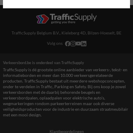
TrafficSupply Belgium B.V.,
Kieleberg 4D
,
Bilzen-Hoeselt, BE
Volg ons
Verkeersbord.be is onderdeel van TrafficSupply
TrafficSupply is dé grootste online aanbieder van verkeers-, tekst- en
informatieborden en meer dan 10.000 verkeersgerelateerde
producten. TrafficSupply bestaat uit meerdere webshopconcepten,
onder te verdelen in Traffic, Parking en Safety. Bij ons koop je zowel
verkeersborden met de daarbij behorende beugels en
verkeersbordpalen, oplaadpalen voor elektrische auto’s,
wegmarkeringen rondom parkeerterreinen maar ook diverse
veiligheidsproducten voor de industrie en duurzaam straatmeubilair
met een mooi design.
Klantbeoordelingen