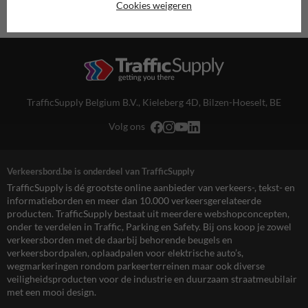
Cookies weigeren
TrafficSupply Belgium B.V.,
Kieleberg 4D
,
Bilzen-Hoeselt, BE
Volg ons
Verkeersbord.be is onderdeel van TrafficSupply
TrafficSupply is dé grootste online aanbieder van verkeers-, tekst- en
informatieborden en meer dan 10.000 verkeersgerelateerde
producten. TrafficSupply bestaat uit meerdere webshopconcepten,
onder te verdelen in Traffic, Parking en Safety. Bij ons koop je zowel
verkeersborden met de daarbij behorende beugels en
verkeersbordpalen, oplaadpalen voor elektrische auto’s,
wegmarkeringen rondom parkeerterreinen maar ook diverse
veiligheidsproducten voor de industrie en duurzaam straatmeubilair
met een mooi design.