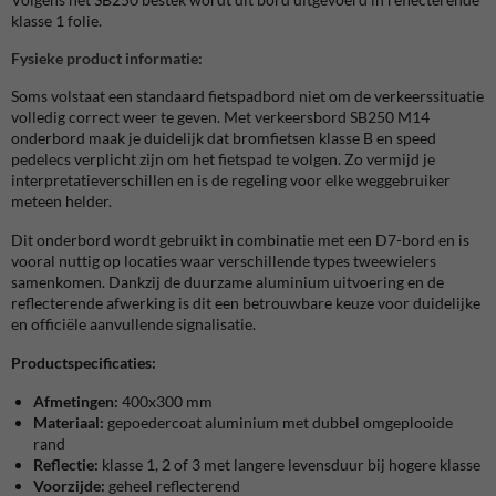
klasse 1 folie.
Fysieke product informatie:
Soms volstaat een standaard fietspadbord niet om de verkeerssituatie
volledig correct weer te geven. Met verkeersbord SB250 M14
onderbord maak je duidelijk dat bromfietsen klasse B en speed
pedelecs verplicht zijn om het fietspad te volgen. Zo vermijd je
interpretatieverschillen en is de regeling voor elke weggebruiker
meteen helder.
Dit onderbord wordt gebruikt in combinatie met een D7-bord en is
vooral nuttig op locaties waar verschillende types tweewielers
samenkomen. Dankzij de duurzame aluminium uitvoering en de
reflecterende afwerking is dit een betrouwbare keuze voor duidelijke
en officiële aanvullende signalisatie.
Productspecificaties:
Afmetingen:
400x300 mm
Materiaal:
gepoedercoat aluminium met dubbel omgeplooide
rand
Reflectie:
klasse 1, 2 of 3 met langere levensduur bij hogere klasse
Voorzijde:
geheel reflecterend