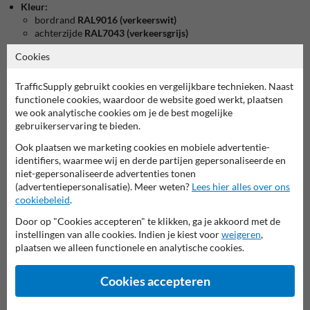
Kleur:
bordrand
RAL9016 (verkeerswit)
achterzijde
RAL7043 (verkeersgrijs)
Wat kost dit verkeersbord?
Cookies
TrafficSupply gebruikt cookies en vergelijkbare technieken. Naast
bekijk product in onze webshop
functionele cookies, waardoor de website goed werkt, plaatsen
we ook analytische cookies om je de best mogelijke
gebruikerservaring te bieden.
Ook plaatsen we marketing cookies en mobiele advertentie-
identifiers, waarmee wij en derde partijen gepersonaliseerde en
Verkeersbord in serie M
niet-gepersonaliseerde advertenties tonen
(advertentiepersonalisatie). Meer weten?
Lees hier alles over ons
cookiebeleid
.
deze informatie printen
Door op "Cookies accepteren" te klikken, ga je akkoord met de
overzicht officiële verkeersborden
instellingen van alle cookies. Indien je kiest voor
weigeren
,
Verkeersbord.be
plaatsen we alleen functionele en analytische cookies.
Cookies accepteren