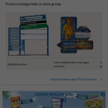
Productcategorieën in deze groep
Informatieborden met eigen
Combi
Bedrijfsborden
ontwerp
privét
Informatieborden Privé terrein