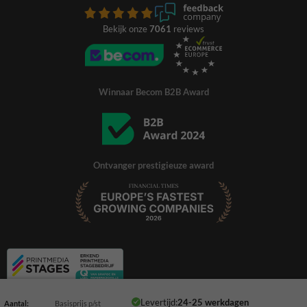
Bekijk onze
7061
reviews
Winnaar Becom B2B Award
Ontvanger prestigieuze award
Levertijd:
24-25 werkdagen
Aantal:
Basisprijs p/st