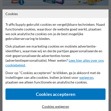
Cookies
Stel je vraag aan Verkeersbord.be
TrafficSupply gebruikt cookies en vergelijkbare technieken. Naast
Naam*
functionele cookies, waardoor de website goed werkt, plaatsen
we ook analytische cookies om je de best mogelijke
gebruikerservaring te bieden.
Ook plaatsen we marketing cookies en mobiele advertentie-
Bedrijfsnaam
identifiers, waarmee wij en derde partijen gepersonaliseerde en
niet-gepersonaliseerde advertenties tonen
(advertentiepersonalisatie). Meer weten?
Lees hier alles over ons
cookiebeleid
.
E-mailadres*
Door op "Cookies accepteren" te klikken, ga je akkoord met de
instellingen van alle cookies. Indien je kiest voor
weigeren
,
plaatsen we alleen functionele en analytische cookies.
Telefoonnummer
Cookies accepteren
Cookies weigeren
Vraag over product