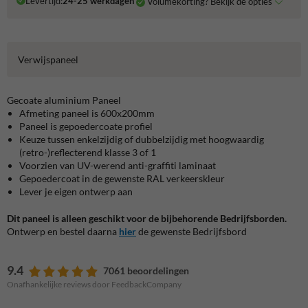
Levertijd:
24-25 werkdagen
Volumekorting? Bekijk de opties
Verwijspaneel
Gecoate aluminium Paneel
Afmeting paneel is 600x200mm
Paneel is gepoedercoate profiel
Keuze tussen enkelzijdig of dubbelzijdig met hoogwaardig
(retro-)reflecterend klasse 3 of 1
Voorzien van UV-werend anti-graffiti laminaat
Gepoedercoat in de gewenste RAL verkeerskleur
Lever je eigen ontwerp aan
Dit paneel is alleen geschikt voor de bijbehorende Bedrijfsborden.
Ontwerp en bestel daarna
hier
de gewenste Bedrijfsbord
9.4
7061 beoordelingen
Onafhankelijke reviews door FeedbackCompany