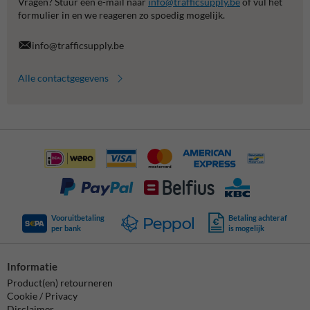
Vragen? Stuur een e-mail naar
info@trafficsupply.be
of vul het
formulier in en we reageren zo spoedig mogelijk.
info@trafficsupply.be
Alle contactgegevens
Vooruitbetaling
Betaling achteraf
per bank
is mogelijk
Informatie
Product(en) retourneren
Cookie / Privacy
Disclaimer