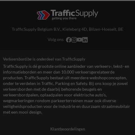
TrafficSupply Belgium B.V.,
Kieleberg 4D
,
Bilzen-Hoeselt, BE
Volg ons
Verkeersbord.be is onderdeel van TrafficSupply
TrafficSupply is dé grootste online aanbieder van verkeers-, tekst- en
informatieborden en meer dan 10.000 verkeersgerelateerde
producten. TrafficSupply bestaat uit meerdere webshopconcepten,
onder te verdelen in Traffic, Parking en Safety. Bij ons koop je zowel
verkeersborden met de daarbij behorende beugels en
verkeersbordpalen, oplaadpalen voor elektrische auto’s,
wegmarkeringen rondom parkeerterreinen maar ook diverse
veiligheidsproducten voor de industrie en duurzaam straatmeubilair
met een mooi design.
Klantbeoordelingen