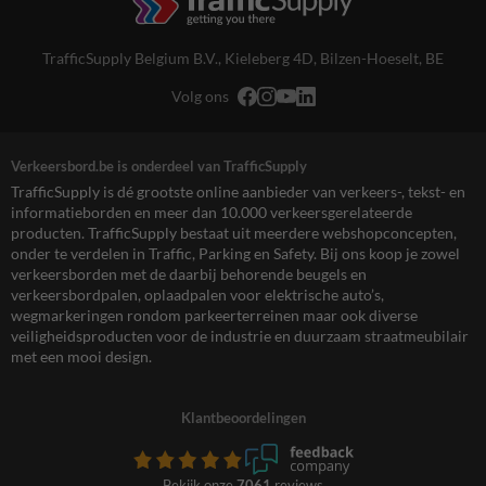
TrafficSupply Belgium B.V.,
Kieleberg 4D
,
Bilzen-Hoeselt, BE
Volg ons
Verkeersbord.be is onderdeel van TrafficSupply
TrafficSupply is dé grootste online aanbieder van verkeers-, tekst- en
informatieborden en meer dan 10.000 verkeersgerelateerde
producten. TrafficSupply bestaat uit meerdere webshopconcepten,
onder te verdelen in Traffic, Parking en Safety. Bij ons koop je zowel
verkeersborden met de daarbij behorende beugels en
verkeersbordpalen, oplaadpalen voor elektrische auto’s,
wegmarkeringen rondom parkeerterreinen maar ook diverse
veiligheidsproducten voor de industrie en duurzaam straatmeubilair
met een mooi design.
Klantbeoordelingen
Bekijk onze
7061
reviews