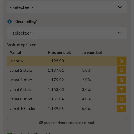
Kleurstelling*
Volumeprijzen
Aantal
Prijs per stuk
Je voordeel
per stuk
1.199,00
vanaf 2 stuks
1.187,01
1,0
%
vanaf 4 stuks
1.175,02
2,0
%
vanaf 6 stuks
1.163,03
3,0
%
vanaf 8 stuks
1.151,04
4,0
%
vanaf 10 stuks
1.139,05
5,0
%
product doorsturen per e-mail