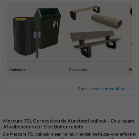
Vuilbakken
Parkbanken
Pickni
Park- en straatmeubilair
Mercure 70L Gerecycleerde Kunststof vuilbak – Duurzaam
Afvalbeheer voor Elke Buitenruimte
De
Mercure 70L vuilbak
is een milieuvriendelijke keuze voor efficiënt