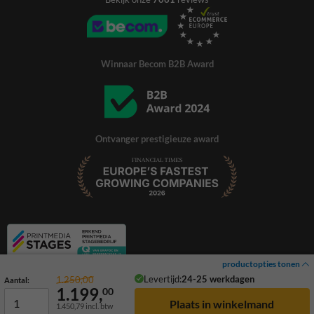
Winnaar Becom B2B Award
Ontvanger prestigieuze award
productopties tonen
Levertijd:
24-25 werkdagen
1.250,00
Aantal:
1.199,
00
1.450,79
incl. btw
© 2026 TrafficSupply. Alle rechten voorbehouden.