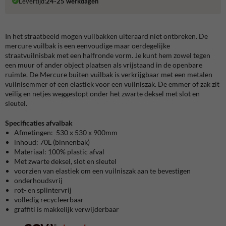
Levertijd:
24-25 werkdagen
In het straatbeeld mogen vuilbakken uiteraard niet ontbreken. De
mercure vuilbak is een eenvoudige maar oerdegelijke
straatvuilnisbak met een halfronde vorm. Je kunt hem zowel tegen
een muur of ander object plaatsen als vrijstaand in de openbare
ruimte. De Mercure buiten vuilbak is verkrijgbaar met een metalen
vuilnisemmer of een elastiek voor een vuilniszak. De emmer of zak zit
veilig en netjes weggestopt onder het zwarte deksel met slot en
sleutel.
Specificaties afvalbak
Afmetingen: 530 x 530 x 900mm
inhoud: 70L (binnenbak)
Materiaal: 100% plastic afval
Met zwarte deksel, slot en sleutel
voorzien van elastiek om een vuilniszak aan te bevestigen
onderhoudsvrij
rot- en splintervrij
volledig recycleerbaar
graffiti is makkelijk verwijderbaar