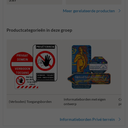
Meer gerelateerde producten
Productcategorieën in deze groep
Informatieborden met eigen
Combi
(Verboden) Toegangsborden
ontwerp
privét
Informatieborden Privé terrein