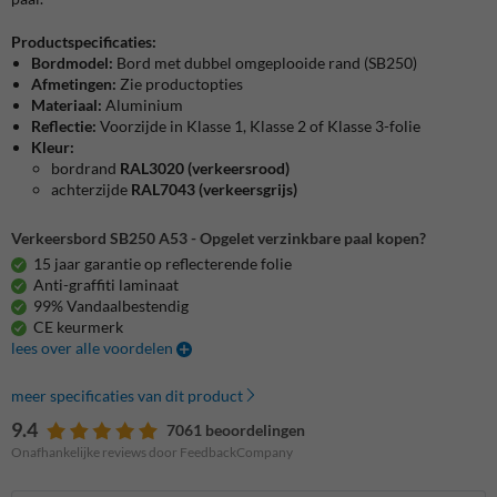
Productspecificaties:
Bordmodel:
Bord met dubbel omgeplooide rand (SB250)
Afmetingen:
Zie productopties
Materiaal:
Aluminium
Reflectie:
Voorzijde in Klasse 1, Klasse 2 of Klasse 3-folie
Kleur:
bordrand
RAL3020 (verkeersrood)
achterzijde
RAL7043 (verkeersgrijs)
Verkeersbord SB250 A53 - Opgelet verzinkbare paal kopen?
15 jaar garantie op reflecterende folie
Anti-graffiti laminaat
99% Vandaalbestendig
CE keurmerk
lees over alle voordelen
meer specificaties van dit product
9.4
7061 beoordelingen
Onafhankelijke reviews door FeedbackCompany