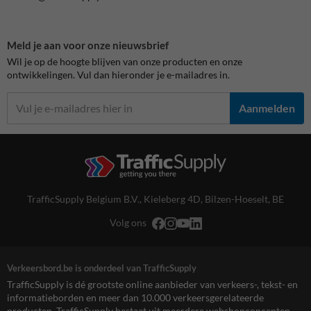
Meld je aan voor onze nieuwsbrief
Wil je op de hoogte blijven van onze producten en onze
ontwikkelingen. Vul dan hieronder je e-mailadres in.
Aanmelden
TrafficSupply Belgium B.V.,
Kieleberg 4D
,
Bilzen-Hoeselt, BE
Volg ons
Verkeersbord.be is onderdeel van TrafficSupply
TrafficSupply is dé grootste online aanbieder van verkeers-, tekst- en
informatieborden en meer dan 10.000 verkeersgerelateerde
producten. TrafficSupply bestaat uit meerdere webshopconcepten,