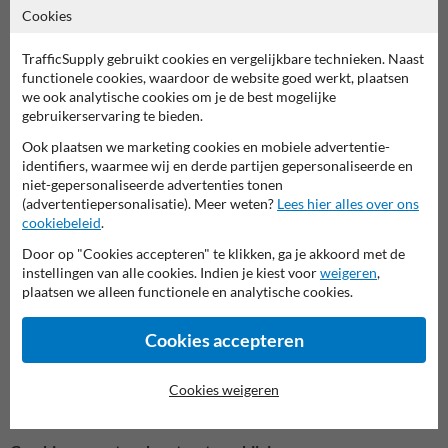
bescherming tegen diefstal biedt.
Cookies
Voordelen van dit hoge fietsenrek voor 4 fietsen
TrafficSupply gebruikt cookies en vergelijkbare technieken. Naast
Capaciteit voor 4 fietsen
functionele cookies, waardoor de website goed werkt, plaatsen
Ideaal voor middelgrote fietsenstallingen.
we ook analytische cookies om je de best mogelijke
Hoge uitvoering
gebruikerservaring te bieden.
Ergonomisch en comfortabel bij dagelijks gebruik.
Flexibele montage (45° of 90°)
Ook plaatsen we marketing cookies en mobiele advertentie-
Past zich aan aan beperkte of onregelmatige ruimtes.
identifiers, waarmee wij en derde partijen gepersonaliseerde en
Geschikt voor alle gangbare fietsen
niet-gepersonaliseerde advertenties tonen
Ook fietsen met bredere banden kunnen veilig gestald worden.
(advertentiepersonalisatie). Meer weten?
Lees hier alles over ons
Stabiele en veilige opstelling
cookiebeleid
.
Fietsen blijven netjes rechtop staan en kunnen extra worden
vastgezet.
Door op "Cookies accepteren" te klikken, ga je akkoord met de
Eenvoudige montage
instellingen van alle cookies. Indien je kiest voor
weigeren
,
Inclusief bevestigingsmiddelen voor plaatsing op een vaste
plaatsen we alleen functionele en analytische cookies.
ondergrond.
Cookies accepteren
Andere fietsenrekken bekijken
Ben je op zoek naar een lagere uitvoering, een grotere capaciteit of
Cookies weigeren
een ander type opstelling? Bekijk dan
ons assortiment aan
fietsenrekken
en ontdek alle beschikbare modellen.