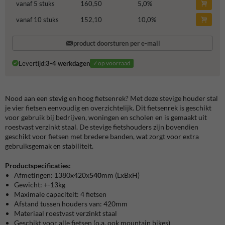
vanaf 5 stuks
160,50
5,0
%
vanaf 10 stuks
152,10
10,0
%
product doorsturen per e-mail
Levertijd:
3-4 werkdagen
✓op voorraad
Nood aan een stevig en hoog fietsenrek? Met deze stevige houder stal
je vier fietsen eenvoudig en overzichtelijk. Dit fietsenrek is geschikt
voor gebruik bij bedrijven, woningen en scholen en is gemaakt uit
roestvast verzinkt staal. De stevige fietshouders zijn bovendien
geschikt voor fietsen met bredere banden, wat zorgt voor extra
gebruiksgemak en stabiliteit.
Productspecificaties:
Afmetingen: 1380x420x
540
mm (LxBxH)
Gewicht: +-13kg
Maximale capaciteit: 4 fietsen
Afstand tussen houders van: 420mm
Materiaal roestvast verzinkt staal
Geschikt voor alle fietsen (o.a. ook mountain bikes)