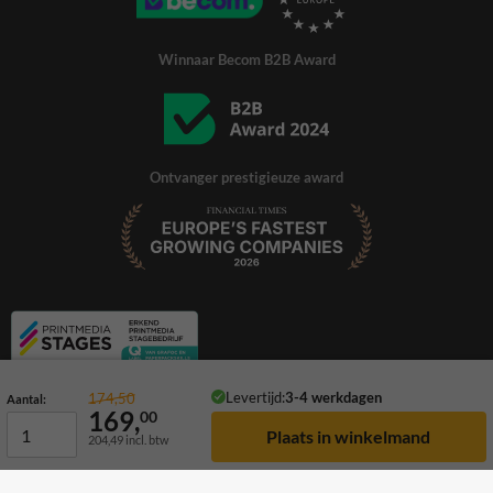
Winnaar Becom B2B Award
Ontvanger prestigieuze award
Levertijd:
3-4 werkdagen
174,50
Aantal:
169,
00
204,49
incl. btw
© 2026 TrafficSupply. Alle rechten voorbehouden.