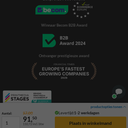
Winnaar Becom B2B Award
Ontvanger prestigieuze award
productopties tonen
Levertijd:
1-2 werkdagen
97,00
Aantal:
91,
50
110,72
incl. btw
© 2026 TrafficSupply. Alle rechten voorbehouden.