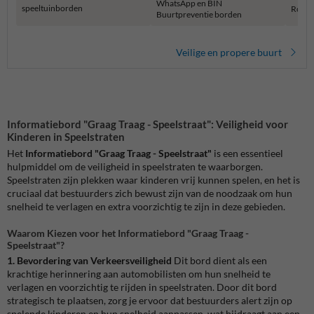
WhatsApp en BIN
speeltuinborden
Rookv
Buurtpreventie borden
Veilige en propere buurt
Informatiebord "Graag Traag - Speelstraat": Veiligheid voor
Kinderen in Speelstraten
Het
Informatiebord "Graag Traag - Speelstraat"
is een essentieel
hulpmiddel om de veiligheid in speelstraten te waarborgen.
Speelstraten zijn plekken waar kinderen vrij kunnen spelen, en het is
cruciaal dat bestuurders zich bewust zijn van de noodzaak om hun
snelheid te verlagen en extra voorzichtig te zijn in deze gebieden.
Waarom Kiezen voor het Informatiebord "Graag Traag -
Speelstraat"?
1. Bevordering van Verkeersveiligheid
Dit bord dient als een
krachtige herinnering aan automobilisten om hun snelheid te
verlagen en voorzichtig te rijden in speelstraten. Door dit bord
strategisch te plaatsen, zorg je ervoor dat bestuurders alert zijn op
spelende kinderen en hun snelheid aanpassen, wat bijdraagt aan een