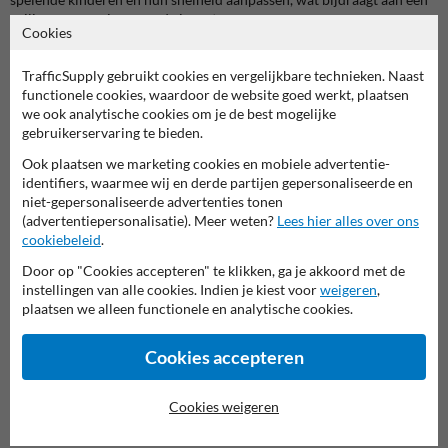
veiligere omgeving voor de jongsten.
Cookies
2. Duurzaam en Personaliseerbaar
Het Informatiebord "Graag Traag
TrafficSupply gebruikt cookies en vergelijkbare technieken. Naast
- Speelstraat" is gemaakt van hoogwaardig, weerbestendig materiaal
functionele cookies, waardoor de website goed werkt, plaatsen
dat bestand is tegen de elementen, waardoor het bord jarenlang
we ook analytische cookies om je de best mogelijke
meegaat. Daarnaast biedt dit bord de mogelijkheid om het te
gebruikerservaring te bieden.
personaliseren met jouw logo of gemeentenaam, wat de
herkenbaarheid verhoogt en de betrokkenheid van de gemeenschap
Ook plaatsen we marketing cookies en mobiele advertentie-
vergroot.
identifiers, waarmee wij en derde partijen gepersonaliseerde en
niet-gepersonaliseerde advertenties tonen
3. Creëer een Veilige Speelomgeving
Door het plaatsen van het
(advertentiepersonalisatie). Meer weten?
Lees hier alles over ons
Informatiebord "Graag Traag - Speelstraat", draag je direct bij aan het
cookiebeleid
.
creëren van een veilige speelomgeving voor kinderen. Het bord zorgt
ervoor dat bestuurders zich bewust zijn van de speelstraat, waardoor
Door op "Cookies accepteren" te klikken, ga je akkoord met de
kinderen vrij kunnen spelen zonder zich zorgen te maken over snel
instellingen van alle cookies. Indien je kiest voor
weigeren
,
rijdend verkeer.
plaatsen we alleen functionele en analytische cookies.
Eenvoudige Installatie en Onderhoud
Cookies accepteren
Het Informatiebord "Graag Traag - Speelstraat" is eenvoudig te
installeren en vereist minimaal onderhoud. Dit betekent dat je met
een eenmalige investering langdurig profiteert van verhoogde
Cookies weigeren
veiligheid in speelstraten zonder bijkomende kosten of inspanningen.