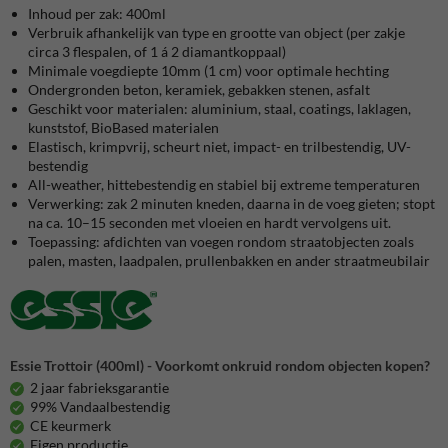
Inhoud per zak: 400ml
Verbruik afhankelijk van type en grootte van object (per zakje
circa 3 flespalen, of 1 á 2 diamantkoppaal)
Minimale voegdiepte 10mm (1 cm) voor optimale hechting
Ondergronden beton, keramiek, gebakken stenen, asfalt
Geschikt voor materialen: aluminium, staal, coatings, laklagen,
kunststof, BioBased materialen
Elastisch, krimpvrij, scheurt niet, impact- en trilbestendig, UV-
bestendig
All-weather, hittebestendig en stabiel bij extreme temperaturen
Verwerking: zak 2 minuten kneden, daarna in de voeg gieten; stopt
na ca. 10–15 seconden met vloeien en hardt vervolgens uit.
Toepassing: afdichten van voegen rondom straatobjecten zoals
palen, masten, laadpalen, prullenbakken en ander straatmeubilair
Essie Trottoir (400ml) - Voorkomt onkruid rondom objecten kopen?
2 jaar fabrieksgarantie
99% Vandaalbestendig
CE keurmerk
Eigen productie