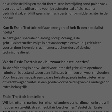
onkruidbestrijding en maakt thermische bestrijding rond palen vaak
overbodig. Na uitharding voer je restmateriaal af als regulier
bedrijfsafval; er blijft geen chemisch bestrijdingsmiddel achter in de
bodem.
Kan ik Essie Trottoir zelf aanbrengen of heb ik een specialist
nodig?
Je hebt geen speciale opleiding nodig. Zolang je de
gebruiksinstructies volgt, is het aanbrengen eenvoudig zelf uit te
voeren door hoveniers, aannemers, beheerders of de eigen
technische dienst.
Werkt Essie Trottoir ook bij zwaar belaste locaties?
Ja, de afdichting is ontwikkeld voor intensief gebruikte openbare
ruimte en is bestand tegen aanrijdingen, trillingen en weersinvloeden.
Voor locaties met extreem zware belasting, zoals industrieterreinen
of vrachtwagenroutes, is een goede voorbereiding van de ondergrond
extra belangrijk.
Essie Trottoir bestellen
Wil je trottoirs, parkeerterreinen of andere verhardingen onkruidvrij
houden en tegelijk straatmeubilair beschermen? Bestel dan
Essie
Trottoir 400 ml
eenvoudig online en profiteer van snelle levering, ook