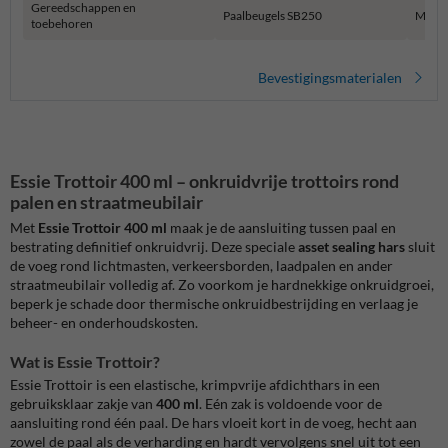
Gereedschappen en
Paalbeugels SB250
Muur 
toebehoren
Bevestigingsmaterialen
Essie Trottoir 400 ml – onkruidvrije trottoirs rond
palen en straatmeubilair
Met
Essie Trottoir 400 ml
maak je de aansluiting tussen paal en
bestrating definitief onkruidvrij. Deze speciale
asset sealing hars
sluit
de voeg rond lichtmasten, verkeersborden, laadpalen en ander
straatmeubilair volledig af. Zo voorkom je hardnekkige onkruidgroei,
beperk je schade door thermische onkruidbestrijding en verlaag je
beheer- en onderhoudskosten.
Wat is Essie Trottoir?
Essie Trottoir is een elastische, krimpvrije afdichthars in een
gebruiksklaar zakje van
400 ml
. Eén zak is voldoende voor de
aansluiting rond één paal. De hars vloeit kort in de voeg, hecht aan
zowel de paal als de verharding en hardt vervolgens snel uit tot een