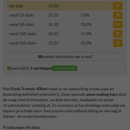
per stuk
29,00
vanaf 10 stuks
27,55
5,0
%
vanaf 50 stuks
26,10
10,0
%
vanaf 100 stuks
24,65
15,0
%
vanaf 250 stuks
23,20
20,0
%
product doorsturen per e-mail
Levertijd:
1-2 werkdagen
✓op voorraad
Met
Essie Trottoir 400ml
maak je de aansluiting tussen paal en
bestrating definitief onkruidvrij. Deze speciale
asset sealing hars
sluit
de voeg rond lichtmasten, verkeersborden, laadpalen en ander
straatmeubilair volledig af. Zo voorkom je hardnekkige onkruidgroei,
beperk je schade door thermische onkruidbestrijding en verlaag je
beheer- en onderhoudskosten.
Productspecificaties: