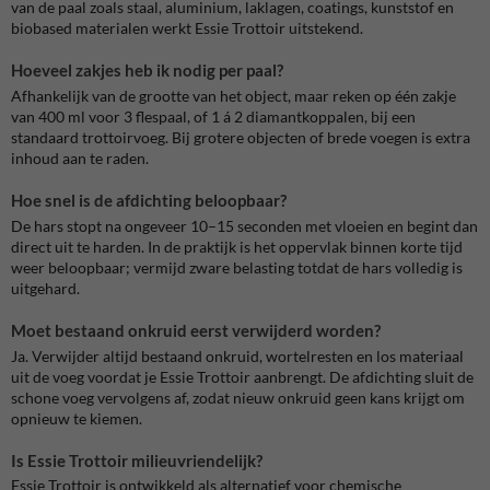
van de paal zoals staal, aluminium, laklagen, coatings, kunststof en
biobased materialen werkt Essie Trottoir uitstekend.
Hoeveel zakjes heb ik nodig per paal?
Afhankelijk van de grootte van het object, maar reken op één zakje
van 400 ml voor 3 flespaal, of 1 á 2 diamantkoppalen, bij een
standaard trottoirvoeg. Bij grotere objecten of brede voegen is extra
inhoud aan te raden.
Hoe snel is de afdichting beloopbaar?
De hars stopt na ongeveer 10–15 seconden met vloeien en begint dan
direct uit te harden. In de praktijk is het oppervlak binnen korte tijd
weer beloopbaar; vermijd zware belasting totdat de hars volledig is
uitgehard.
Moet bestaand onkruid eerst verwijderd worden?
Ja. Verwijder altijd bestaand onkruid, wortelresten en los materiaal
uit de voeg voordat je Essie Trottoir aanbrengt. De afdichting sluit de
schone voeg vervolgens af, zodat nieuw onkruid geen kans krijgt om
opnieuw te kiemen.
Is Essie Trottoir milieuvriendelijk?
Essie Trottoir is ontwikkeld als alternatief voor chemische