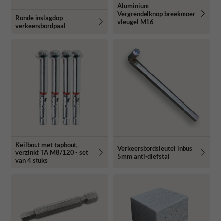
Aluminium
Vergrendelknop breekmoer
Ronde inslagdop
vleugel M16
verkeersbordpaal
Keilbout met tapbout,
Verkeersbordsleutel inbus
verzinkt TA M8/120 - set
5mm anti-diefstal
van 4 stuks