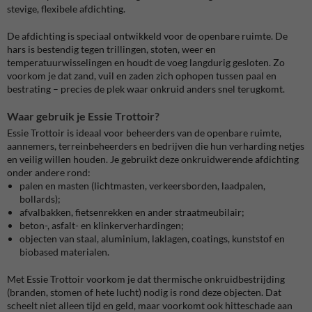
stevige, flexibele afdichting.
De afdichting is speciaal ontwikkeld voor de openbare ruimte. De
hars is bestendig tegen trillingen, stoten, weer en
temperatuurwisselingen en houdt de voeg langdurig gesloten. Zo
voorkom je dat zand, vuil en zaden zich ophopen tussen paal en
bestrating – precies de plek waar onkruid anders snel terugkomt.
Waar gebruik je Essie Trottoir?
Essie Trottoir is ideaal voor beheerders van de openbare ruimte,
aannemers, terreinbeheerders en bedrijven die hun verharding netjes
en veilig willen houden. Je gebruikt deze onkruidwerende afdichting
onder andere rond:
palen en masten (lichtmasten, verkeersborden, laadpalen,
bollards);
afvalbakken, fietsenrekken en ander straatmeubilair;
beton-, asfalt- en klinkerverhardingen;
objecten van staal, aluminium, laklagen, coatings, kunststof en
biobased materialen.
Met Essie Trottoir voorkom je dat thermische onkruidbestrijding
(branden, stomen of hete lucht) nodig is rond deze objecten. Dat
scheelt niet alleen tijd en geld, maar voorkomt ook hitteschade aan