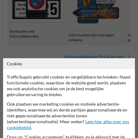
Bermpalen met
Informatieborden met eigen
Combi
informatiebordjes
ontwerp
privét
Informatieborden Privé terrein
Cookies
TrafficSupply gebruikt cookies en vergelijkbare technieken. Naast
functionele cookies, waardoor de website goed werkt, plaatsen
we ook analytische cookies om je de best mogelijke
gebruikerservaring te bieden.
Ook plaatsen we marketing cookies en mobiele advertentie-
identifiers, waarmee wij en derde partijen gepersonaliseerde en
niet-gepersonaliseerde advertenties tonen
Stel je vraag aan Verkeersbord.be
(advertentiepersonalisatie). Meer weten?
Lees hier alles over ons
cookiebeleid
.
Naam*
Door op "Cookies accepteren" te klikken, ga je akkoord met de