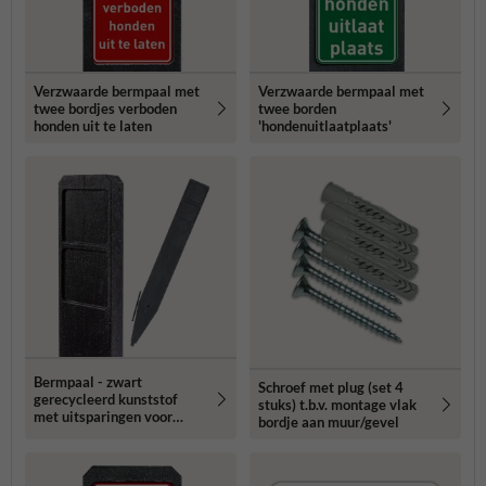
Verzwaarde bermpaal met
Verzwaarde bermpaal met
twee bordjes verboden
twee borden
honden uit te laten
'hondenuitlaatplaats'
Bermpaal - zwart
Schroef met plug (set 4
gerecycleerd kunststof
stuks) t.b.v. montage vlak
met uitsparingen voor
bordje aan muur/gevel
routebordjes -
1250x150x40mm