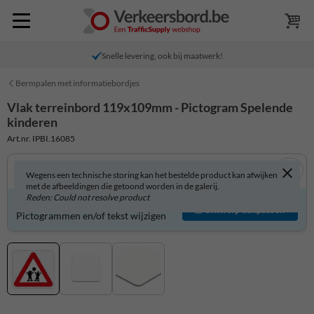
Snelle levering, ook bij maatwerk!
Bermpalen met informatiebordjes
Vlak terreinbord 119x109mm - Pictogram Spelende
kinderen
Art.nr. IPBI.16085
Wegens een technische storing kan het bestelde product kan afwijken
met de afbeeldingen die getoond worden in de galerij.
Reden: Could not resolve product
Product zelf aanpassen?
Ontwerp aanpassen
Pictogrammen en/of tekst wijzigen