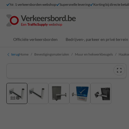
Nr. 1 verkeersborden webshop
Supersnelle levering
Korting bij directe betal
Officiële verkeersborden
Bedrijven-, parkeer en privé terrein
terug
Home
Bevestigingsmaterialen
Muur en hekwerkbeugels
Haakse