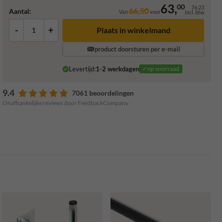
63,
00
76,23
66,50
Aantal:
Van
voor
incl. btw
-
+
Plaats in winkelmand
product doorsturen per e-mail
Levertijd:
1-2 werkdagen
✓op voorraad
9.4
7061 beoordelingen
Onafhankelijke reviews door FeedbackCompany