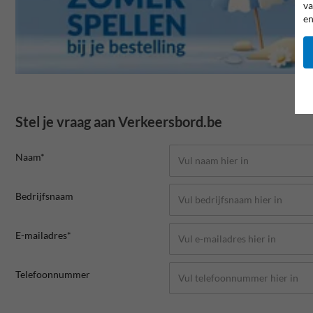
va
en
Stel je vraag aan Verkeersbord.be
Naam*
Bedrijfsnaam
E-mailadres*
Telefoonnummer