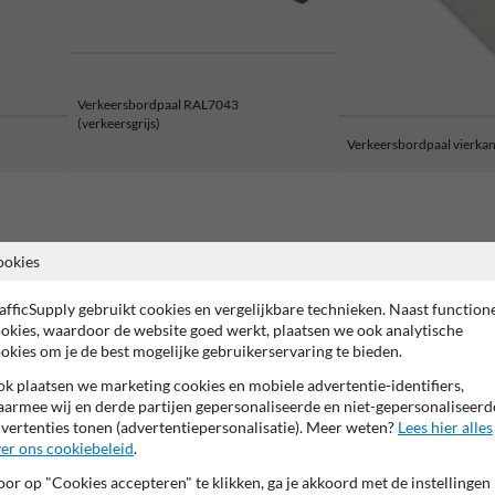
Verkeersbordpaal RAL7043
(verkeersgrijs)
Verkeersbordpaal vierkan
ookies
2 jaar fabrieksgarantie
99% Vandaalbestendig
CE keurm
afficSupply gebruikt cookies en vergelijkbare technieken. Naast function
okies, waardoor de website goed werkt, plaatsen we ook analytische
okies om je de best mogelijke gebruikerservaring te bieden.
k plaatsen we marketing cookies en mobiele advertentie-identifiers,
armee wij en derde partijen gepersonaliseerde en niet-gepersonaliseerd
vertenties tonen (advertentiepersonalisatie). Meer weten?
Lees hier alles
er ons cookiebeleid
.
or op "Cookies accepteren" te klikken, ga je akkoord met de instellingen