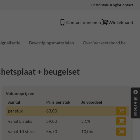
Bestelstatus
Login
Contact
Contact opnemen
Winkelmand
ignalisatie
Bevestigingsmaterialen
Over Verkeersbord.be
etsplaat + beugelset
Volumeprijzen
alle shops
Aantal
Prijs per stuk
Je voordeel
per stuk
63,00
vanaf 5 stuks
59,80
5,1
%
vanaf 10 stuks
56,70
10,0
%