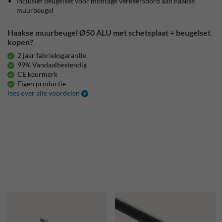
inclusief beugelset voor montage verkeersbord aan haakse
muurbeugel
Haakse muurbeugel Ø50 ALU met schetsplaat + beugelset
kopen?
2 jaar fabrieksgarantie
99% Vandaalbestendig
CE keurmerk
Eigen productie
lees over alle voordelen