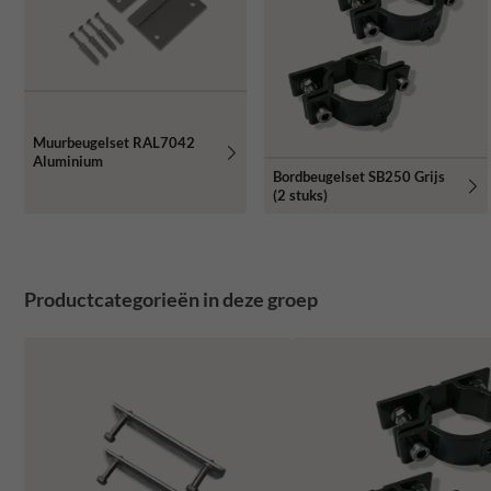
Muurbeugelset RAL7042
Aluminium
Bordbeugelset SB250 Grijs
(2 stuks)
Productcategorieën in deze groep