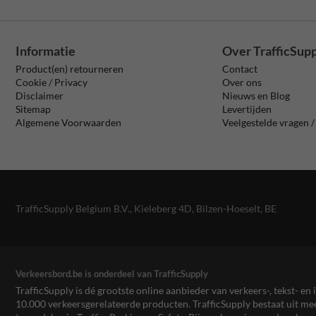
Informatie
Over TrafficSup
Product(en) retourneren
Contact
Cookie / Privacy
Over ons
Disclaimer
Nieuws en Blog
Sitemap
Levertijden
Algemene Voorwaarden
Veelgestelde vragen 
TrafficSupply Belgium B.V.,
Kieleberg 4D
,
Bilzen-Hoeselt, BE
Verkeersbord.be is onderdeel van TrafficSupply
TrafficSupply is dé grootste online aanbieder van verkeers-, tekst- 
10.000 verkeersgerelateerde producten. TrafficSupply bestaat uit 