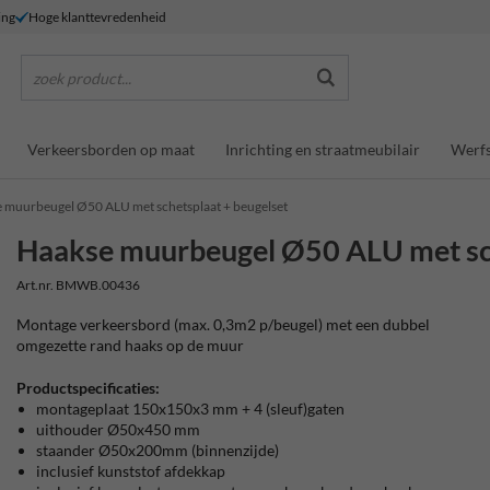
ing
Hoge klanttevredenheid
zoek product...
Verkeersborden op maat
Inrichting en straatmeubilair
Werfs
 muurbeugel Ø50 ALU met schetsplaat + beugelset
Haakse muurbeugel Ø50 ALU met sch
Art.nr. BMWB.00436
Montage verkeersbord (max. 0,3m2 p/beugel) met een dubbel
omgezette rand haaks op de muur
Productspecificaties:
montageplaat 150x150x3 mm + 4 (sleuf)gaten
uithouder Ø50x450 mm
staander Ø50x200mm (binnenzijde)
inclusief kunststof afdekkap