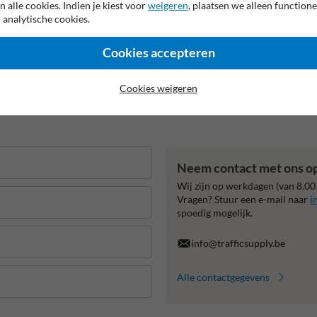
n alle cookies. Indien je kiest voor
weigeren
, plaatsen we alleen functione
 analytische cookies.
Cookies accepteren
Cookies weigeren
Neem contact met ons o
Wij zijn op werkdagen (van 8.00
Vragen? Stuur een e-mail naar
i
spoedig mogelijk.
info@trafficsupply.be
Alle contactgegevens