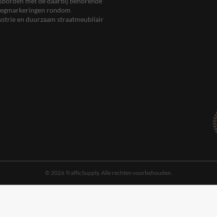
eersborden met de daarbij behorende
, wegmarkeringen rondom
ustrie en duurzaam straatmeubilair
© 2026 TrafficSupply. Alle rechten voorbehouden.