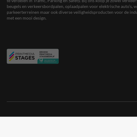
te verdelen in Traffic, Parking en Safety. Bij ons koop je zowel verk
beugels en verkeersbordpalen, oplaadpalen voor elektrische auto’s
parkeerterreinen maar ook diverse veiligheidsproducten voor de ind
met een mooi design.