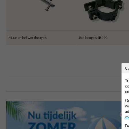
Muur en hekwerkbeugels
Paalbeugels SB250
C
Tr
co
co
Oo
wa
ad
ov
Do