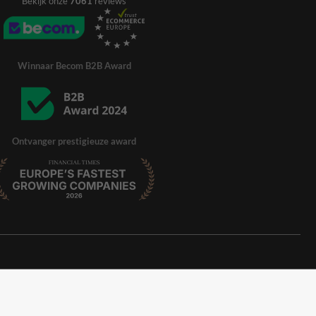
Bekijk onze
7061
reviews
Winnaar Becom B2B Award
Ontvanger prestigieuze award