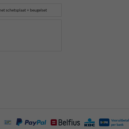
Vooruitbetal
per bank