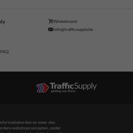
ply
Winkelmand
info@trafficsupply.be
/ FAQ
en informatieborden en meer dan
meerdere webshopconcepten, onder