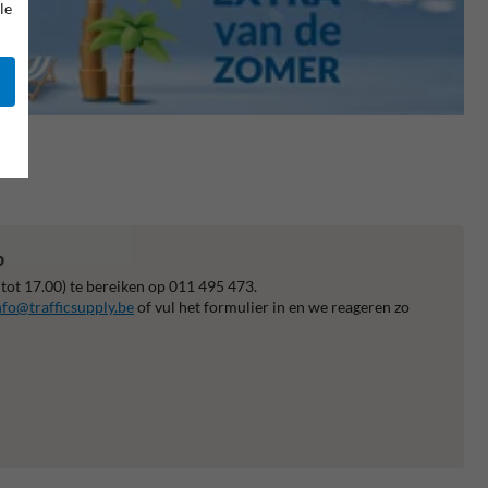
le
p
 tot 17.00) te bereiken op 011 495 473.
nfo@trafficsupply.be
of vul het formulier in en we reageren zo