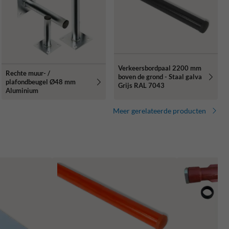
Verkeersbordpaal 2200 mm
Rechte muur- /
boven de grond - Staal galva
plafondbeugel Ø48 mm
Grijs RAL 7043
Aluminium
Meer gerelateerde producten