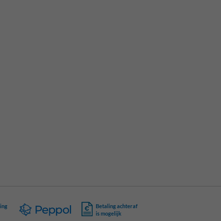
ing
Betaling achteraf
is mogelijk