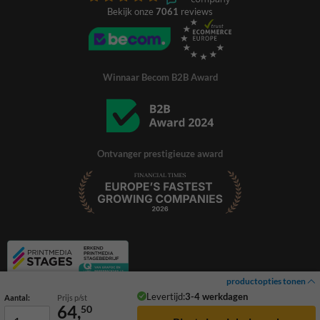
Bekijk onze
7061
reviews
Winnaar Becom B2B Award
Ontvanger prestigieuze award
productopties tonen
Levertijd:
3-4 werkdagen
Aantal:
Prijs p/st
64,
50