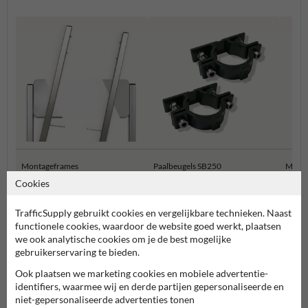
Montageframes
Paalbeugels SB250
Muur 
Cookies
Bevestigingsmaterialen
TrafficSupply gebruikt cookies en vergelijkbare technieken. Naast
functionele cookies, waardoor de website goed werkt, plaatsen
we ook analytische cookies om je de best mogelijke
gebruikerservaring te bieden.
Ook plaatsen we marketing cookies en mobiele advertentie-
identifiers, waarmee wij en derde partijen gepersonaliseerde en
niet-gepersonaliseerde advertenties tonen