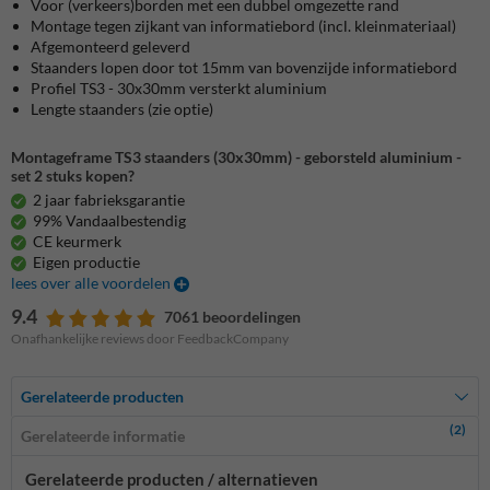
Voor (verkeers)borden met een dubbel omgezette rand
Montage tegen zijkant van informatiebord (incl. kleinmateriaal)
Afgemonteerd geleverd
Staanders lopen door tot 15mm van bovenzijde informatiebord
Profiel TS3 - 30x30mm versterkt aluminium
Lengte staanders (zie optie)
Montageframe TS3 staanders (30x30mm) - geborsteld aluminium -
set 2 stuks kopen?
2 jaar fabrieksgarantie
99% Vandaalbestendig
CE keurmerk
Eigen productie
lees over alle voordelen
9.4
7061 beoordelingen
Onafhankelijke reviews door FeedbackCompany
Gerelateerde producten
(2)
Gerelateerde informatie
Gerelateerde producten / alternatieven