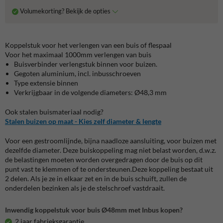
Volumekorting? Bekijk de opties
Koppelstuk voor het verlengen van een buis of flespaal
Voor het maximaal 1000mm verlengen van buis
Buisverbinder verlengstuk binnen voor buizen.
Gegoten aluminium, incl. inbusschroeven
Type extensie binnen
Verkrijgbaar in de volgende diameters: Ø48,3 mm
Ook stalen buismateriaal nodig?
Stalen buizen op maat - Kies zelf diameter & lengte
Voor een gestroomlijnde, bijna naadloze aansluiting, voor buizen met
dezelfde diameter. Deze buiskoppeling mag niet belast worden, d.w.z.
de belastingen moeten worden overgedragen door de buis op dit
punt vast te klemmen of te ondersteunen.Deze koppeling bestaat uit
2 delen. Als je ze in elkaar zet en in de buis schuift, zullen de
onderdelen bezinken als je de stelschroef vastdraait.
Inwendig koppelstuk voor buis Ø48mm met Inbus kopen?
2 jaar fabrieksgarantie