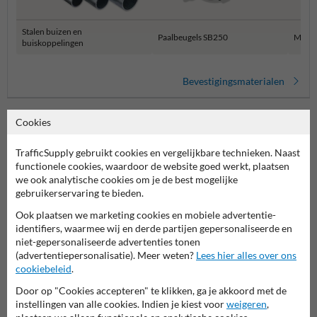
Stalen buizen en
Paalbeugels SB250
Muur 
buiskoppelingen
Bevestigingsmaterialen
Cookies
TrafficSupply gebruikt cookies en vergelijkbare technieken. Naast
functionele cookies, waardoor de website goed werkt, plaatsen
we ook analytische cookies om je de best mogelijke
gebruikerservaring te bieden.
Ook plaatsen we marketing cookies en mobiele advertentie-
Stel je vraag aan Verkeersbord.be
identifiers, waarmee wij en derde partijen gepersonaliseerde en
niet-gepersonaliseerde advertenties tonen
Naam*
(advertentiepersonalisatie). Meer weten?
Lees hier alles over ons
cookiebeleid
.
Door op "Cookies accepteren" te klikken, ga je akkoord met de
instellingen van alle cookies. Indien je kiest voor
weigeren
,
Bedrijfsnaam