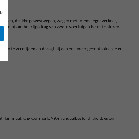
le
ellingen, drukke gewestwegen, wegen met intens tegenverkeer,
en helpt om het rijgedrag van zware voertuigen beter te sturen.
ngen te vermijden en draagt bij aan een meer gecontroleerde en
iti laminaat, CE-keurmerk, 99% vandaalbestendigheid, eigen