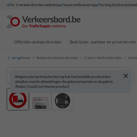
Nr. 1 verkeersborden webshop
Supersnelle levering
Korting bij directe betal
Officiële verkeersborden
Bedrijven-, parkeer en privé terrein
terug
Home
Belgische Verkeersborden
C serie: Verbodsborden
Verke
Wegens een technische storing kan het bestelde product kan
afwijken met de afbeeldingen die getoond worden in de galerij.
Reden: Could not resolve product