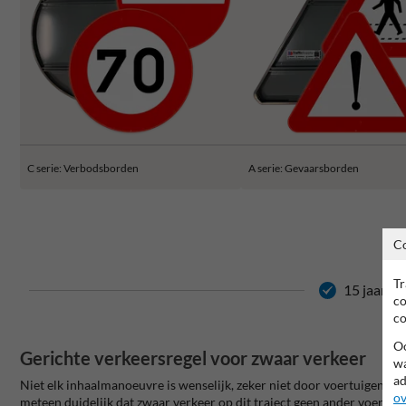
C serie: Verbodsborden
A serie: Gevaarsborden
C
Tr
15 jaar ga
co
co
Oo
Gerichte verkeersregel voor zwaar verkeer
wa
ad
Niet elk inhaalmanoeuvre is wenselijk, zeker niet door voertuigen m
ov
meteen duidelijk dat zwaar verkeer op dit traject geen ander voertuig