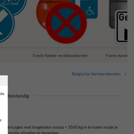
E serie: Parkeer- en stilstaanborden
F serie: Aanwijzi
Belgische Verkeersborden
ele
daalbestendig
e
d voertuigen met toegelaten massa > 3500 kg in te halen maak je
isicovolle situaties te beperken.