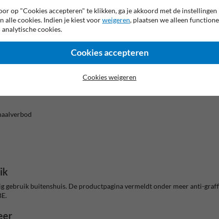
or op "Cookies accepteren" te klikken, ga je akkoord met de instellingen
ten
n alle cookies. Indien je kiest voor
weigeren
, plaatsen we alleen functione
 analytische cookies.
keer een grote impact kan hebben op de verkeersafwikkeling. Denk aan h
imte beperkt is. Het bord ondersteunt een duidelijkere verkeersregeling 
Cookies accepteren
arheid
ichtbaar welke beperking geldt. Dat helpt om onverwachte inhaalbewegi
Cookies weigeren
nhaalverbod
ik
g gebruik buitenshuis. De productpagina vermeldt onder meer anti-graff
BE.
eer