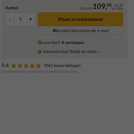
109,
00
131,89
Aantal:
Prijs p/st
incl. btw
-
+
Plaats in winkelmand
product doorsturen per e-mail
Levertijd:
7-8 werkdagen
Volumekorting? Bekijk de opties
9.4
7062 beoordelingen
Onafhankelijke reviews door FeedbackCompany