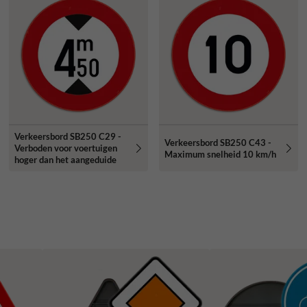
Verkeersbord SB250 C29 -
Verkeersbord SB250 C43 -
Verboden voor voertuigen
Maximum snelheid 10 km/h
hoger dan het aangeduide