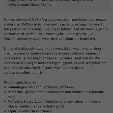
reflecterende Klasse 3 folie.
Het verkeersbord C39 – Verbod voertuigen met toegelaten massa
groter dan 3500 kg in te halen geeft aan dat voertuigen boven 3,5
ton geen ander voertuig links mogen inhalen. Dit officiële Belgische
verbodsbord uit de C-serie wordt gebruikt om gevaarlijke
inhaalmanoeuvres door zwaardere voertuigen te beperken.
Dit bord is bijzonder geschikt op wegvakken waar inhalen door
vrachtwagens of andere zware voertuigen de doorstroming of
verkeersveiligheid negatief kan beïnvloeden. Denk aan drukke
verkeersassen, wegen met veel tegenliggend verkeer, trajecten met
beperkte zichtbaarheid of zones waar een strakkere
verkeersregeling nodig is.
Productspecificaties
:
Afmetingen:
⌀400mm, ⌀700mm, ⌀900mm
Materiaal:
gepoedercoat aluminium met dubbel omgeplooide
rand
Reflectie:
klasse 1, 2 of 3 met langere levensduur bij hogere
klasse (aanbevolen reflectieklasse 3)
Opdruk conform voorbeeld