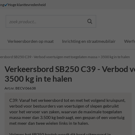
ing
Hoge klanttevredenheid
zoek product...
Verkeersborden op maat
Inrichting en straatmeubilair
Werfs
ersbord SB250 C39 - Verbod voertuigen met toegelaten massa > 3500 kg in te halen
Verkeersbord SB250 C39 - Verbod v
3500 kg in te halen
Art.nr. BECV.06638
C39: Vanaf het verkeersbord tot en met het volgend kruispunt,
verbod voor bestuurders van voertuigen of slepen gebruikt
voor het vervoer van zaken, waarvan de maximale toegelaten
massa meer dan 3.500 kg bedraagt, een gespan of een voertuig
met meer dan twee wielen links in te halen.
Volgens het SB250 bestek wordt dit bord uitgevoerd in