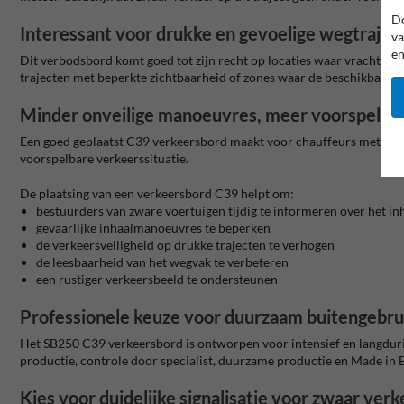
Do
Interessant voor drukke en gevoelige wegtrajec
va
en
Dit verbodsbord komt goed tot zijn recht op locaties waar vrachtver
trajecten met beperkte zichtbaarheid of zones waar de beschikbare ru
Minder onveilige manoeuvres, meer voorspelba
Een goed geplaatst C39 verkeersbord maakt voor chauffeurs meteen z
voorspelbare verkeerssituatie.
De plaatsing van een verkeersbord C39 helpt om:
bestuurders van zware voertuigen tijdig te informeren over het i
gevaarlijke inhaalmanoeuvres te beperken
de verkeersveiligheid op drukke trajecten te verhogen
de leesbaarheid van het wegvak te verbeteren
een rustiger verkeersbeeld te ondersteunen
Professionele keuze voor duurzaam buitengebru
Het SB250 C39 verkeersbord is ontworpen voor intensief en langduri
productie, controle door specialist, duurzame productie en Made in 
Kies voor duidelijke signalisatie voor zwaar verk