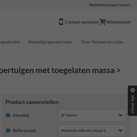
Bestelstatus
Login
Contact
Contact opnemen
Winkelmand
ignalisatie
Bevestigingsmaterialen
Over Verkeersbord.be
oertuigen met toegelaten massa >
alle shops
Product samenstellen
Afmeting
Reflecterend