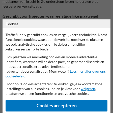
niet langer van kracht is. Zo ondersteun je een heldere en vlot
leesbare verkeerssituatie.
Geschikt voor trajecten waar een tijdelijke maatregel
eindigt
Cookies
Dit verbodsbord komt goed tot zijn recht op wegdelen waar een
specifieke beperking voor zwaar verkeer slechts over een deel van het
TrafficSupply gebruikt cookies en vergelijkbare technieken. Naast
traject geldt. Denk aan bochtige zones, hellingen, smalle rijbanen of
functionele cookies, waardoor de website goed werkt, plaatsen
andere locaties waar vrachtverkeer tijdelijk niet mocht inhalen.
we ook analytische cookies om je de best mogelijke
Zodra de situatie opnieuw veiliger of overzichtelijker wordt, helpt dit
gebruikerservaring te bieden.
bord om het einde van die maatregel duidelijk aan te geven.
Ook plaatsen we marketing cookies en mobiele advertentie-
Meer leesbaarheid voor chauffeurs en wegbeheerders
identifiers, waarmee wij en derde partijen gepersonaliseerde en
niet-gepersonaliseerde advertenties tonen
Een goed geplaatst C41 verkeersbord maakt voor bestuurders
(advertentiepersonalisatie). Meer weten?
Lees hier alles over ons
meteen duidelijk dat het eerdere verbod voorbij is. Dat vermindert
cookiebeleid
.
twijfel, voorkomt onnodig terughoudend rijgedrag en draagt bij aan
een beter interpreteerbare verkeerssituatie.
Door op "Cookies accepteren" te klikken, ga je akkoord met de
instellingen van alle cookies. Indien je kiest voor
weigeren
,
De plaatsing van een verkeersbord C41 helpt om:
plaatsen we alleen functionele en analytische cookies.
bestuurders tijdig te informeren over het einde van een
inhaalverbod voor zwaar verkeer
de leesbaarheid van het traject te verbeteren
Cookies accepteren
onduidelijkheid over geldende verkeersregels te beperken