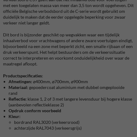
met een toegelaten massa van meer dan 3,5 ton wordt opgeheven. Dit
officiële Belgische verbodsbord uit de C-serie wordt gebruikt om
duidelijk te maken dat de eerder opgelegde beperking voor zwaar
verkeer niet langer geldt.
Dit bord is bijzonder geschikt op wegvakken waar een tijdelijk
inhaalverbod voor vrachtwagens of andere zware voertuigen eindigt,
bijvoorbeeld na een zone met beperkt zicht, een smalle rijbaan of een
druk verkeerspunt. Het helpt bestuurders om de verkeerssituatie
correct te interpreteren en voorkomt onduidelijkheid over waar de
maatregel afloopt.
Productspecificaties
:
Afmetingen:
⌀400mm, ⌀700mm, ⌀900mm
Materiaal:
gepoedercoat aluminium met dubbel omgeplooide
rand
Reflectie:
klasse 1, 2 of 3 met langere levensduur bij hogere klasse
(aanbevolen reflectieklasse 2)
Opdruk conform voorbeeld
Kleur:
bordrand RAL3020 (verkeersrood)
achterzijde RAL7043 (verkeersgrijs)