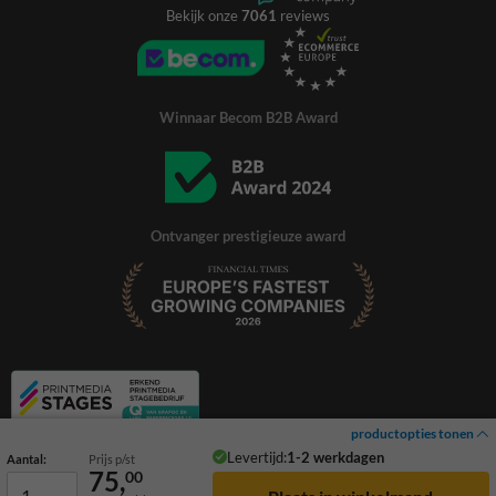
Bekijk onze
7061
reviews
Winnaar Becom B2B Award
Ontvanger prestigieuze award
productopties tonen
Levertijd:
1-2 werkdagen
Aantal:
Prijs p/st
75,
00