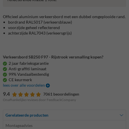
Officieel aluminium verkeersbord met een dubbel omgeplooide rand.
bordrand RAL5017 (verkeersblauw)
voorzijde geheel reflecterend
achterzijde RAL7043 (verkeersgrijs)
Verkeersbord SB250 F97 - Rijstrook versmalling kopen?
2 jaar fabrieksgarantie
Anti-graffiti laminaat
99% Vandaalbestendig
CE keurmerk
lees over alle voordelen
9.4
7061 beoordelingen
Onafhankelijke reviews door FeedbackCompany
Gerelateerde producten
Montageadvies