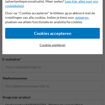
(advertentiepersonalisatie). Meer weten?
Lees hier alles over ons
cookiebeleid
.
Door op "Cookies accepteren" te klikken, ga je akkoord met de
Stel je vraag aan Verkeersbord.be
instellingen van alle cookies. Indien je kiest voor
weigeren
,
Naam*
plaatsen we alleen functionele en analytische cookies.
Cookies accepteren
Bedrijfsnaam
Cookies weigeren
E-mailadres*
Telefoonnummer
Vraag over product