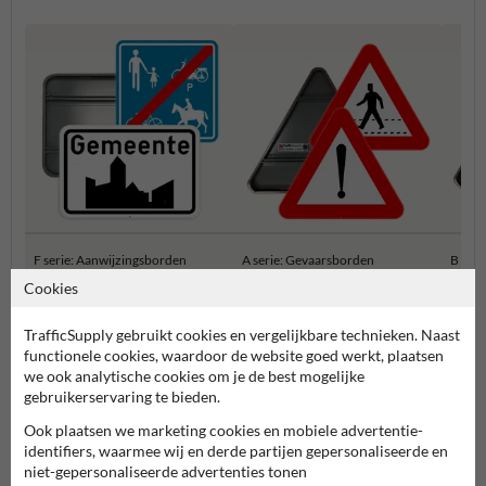
F serie: Aanwijzingsborden
A serie: Gevaarsborden
B ser
Cookies
Belgische Verkeersborden
TrafficSupply gebruikt cookies en vergelijkbare technieken. Naast
functionele cookies, waardoor de website goed werkt, plaatsen
we ook analytische cookies om je de best mogelijke
gebruikerservaring te bieden.
Ook plaatsen we marketing cookies en mobiele advertentie-
identifiers, waarmee wij en derde partijen gepersonaliseerde en
niet-gepersonaliseerde advertenties tonen