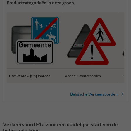
Productcategorieën in deze groep
F serie: Aanwijzingsborden
A serie: Gevaarsborden
B ser
Belgische Verkeersborden
Verkeersbord F1a voor een duidelijke start van de
bebouwde kom