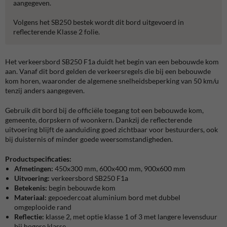
aangegeven.
Volgens het SB250 bestek wordt dit bord uitgevoerd in
reflecterende Klasse 2 folie.
Het verkeersbord SB250 F1a duidt het begin van een bebouwde kom
aan. Vanaf dit bord gelden de verkeersregels die bij een bebouwde
kom horen, waaronder de algemene snelheidsbeperking van 50 km/u
tenzij anders aangegeven.
Gebruik dit bord bij de officiële toegang tot een bebouwde kom,
gemeente, dorpskern of woonkern. Dankzij de reflecterende
uitvoering blijft de aanduiding goed zichtbaar voor bestuurders, ook
bij duisternis of minder goede weersomstandigheden.
Productspecificaties:
Afmetingen:
450x300 mm, 600x400 mm, 900x600 mm
Uitvoering:
verkeersbord SB250 F1a
Betekenis:
begin bebouwde kom
Materiaal:
gepoedercoat aluminium bord met dubbel
omgeplooide rand
Reflectie:
klasse 2, met optie klasse 1 of 3 met langere levensduur
bij hogere klasse