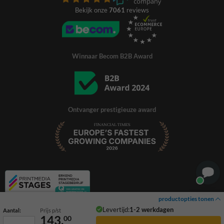
Bekijk onze
7061
reviews
Winnaar Becom B2B Award
Ontvanger prestigieuze award
productopties tonen
Levertijd:
1-2 werkdagen
Aantal:
Prijs p/st
143,
00