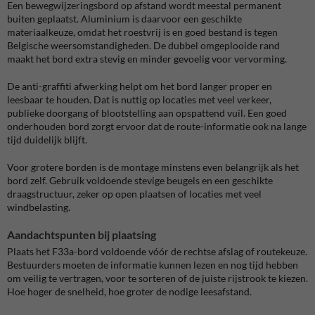
Een bewegwijzeringsbord op afstand wordt meestal permanent
buiten geplaatst. Aluminium is daarvoor een geschikte
materiaalkeuze, omdat het roestvrij is en goed bestand is tegen
Belgische weersomstandigheden. De dubbel omgeplooide rand
maakt het bord extra stevig en minder gevoelig voor vervorming.
De anti-graffiti afwerking helpt om het bord langer proper en
leesbaar te houden. Dat is nuttig op locaties met veel verkeer,
publieke doorgang of blootstelling aan opspattend vuil. Een goed
onderhouden bord zorgt ervoor dat de route-informatie ook na lange
tijd duidelijk blijft.
Voor grotere borden is de montage minstens even belangrijk als het
bord zelf. Gebruik voldoende stevige beugels en een geschikte
draagstructuur, zeker op open plaatsen of locaties met veel
windbelasting.
Aandachtspunten bij plaatsing
Plaats het F33a-bord voldoende vóór de rechtse afslag of routekeuze.
Bestuurders moeten de informatie kunnen lezen en nog tijd hebben
om veilig te vertragen, voor te sorteren of de juiste rijstrook te kiezen.
Hoe hoger de snelheid, hoe groter de nodige leesafstand.