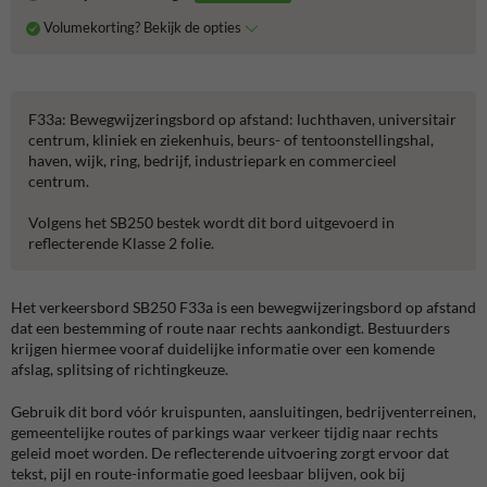
Volumekorting? Bekijk de opties
F33a: Bewegwijzeringsbord op afstand: luchthaven, universitair
centrum, kliniek en ziekenhuis, beurs- of tentoonstellingshal,
haven, wijk, ring, bedrijf, industriepark en commercieel
centrum.
Volgens het SB250 bestek wordt dit bord uitgevoerd in
reflecterende Klasse 2 folie.
Het verkeersbord SB250 F33a is een bewegwijzeringsbord op afstand
dat een bestemming of route naar rechts aankondigt. Bestuurders
krijgen hiermee vooraf duidelijke informatie over een komende
afslag, splitsing of richtingkeuze.
Gebruik dit bord vóór kruispunten, aansluitingen, bedrijventerreinen,
gemeentelijke routes of parkings waar verkeer tijdig naar rechts
geleid moet worden. De reflecterende uitvoering zorgt ervoor dat
tekst, pijl en route-informatie goed leesbaar blijven, ook bij