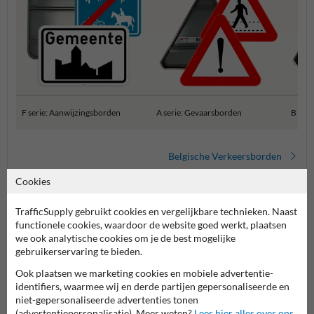
F serie: Aanwijzingsborden
A serie: Gevaarsborden
B ser
Belgische Verkeersborden
Cookies
TrafficSupply gebruikt cookies en vergelijkbare technieken. Naast
functionele cookies, waardoor de website goed werkt, plaatsen
we ook analytische cookies om je de best mogelijke
gebruikerservaring te bieden.
Ook plaatsen we marketing cookies en mobiele advertentie-
identifiers, waarmee wij en derde partijen gepersonaliseerde en
niet-gepersonaliseerde advertenties tonen
Stel je vraag aan Verkeersbord.be
(advertentiepersonalisatie). Meer weten?
Lees hier alles over ons