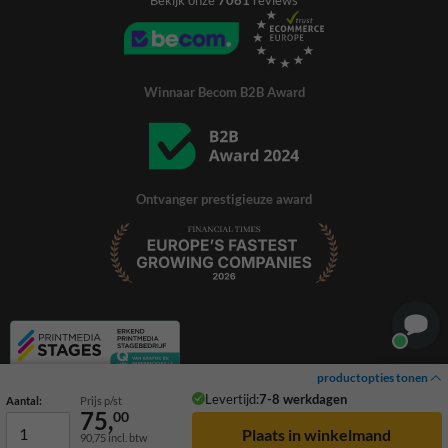
Bekijk onze
7061
reviews
Winnaar Becom B2B Award
Ontvanger prestigieuze award
productopties tonen
Levertijd:
7-8 werkdagen
Aantal:
Prijs p/st
75,
00
90,75
incl. btw
© 2026 TrafficSupply. Alle rechten voorbehouden.