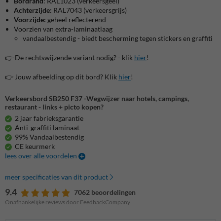
Bordrand
: RAL1023 (verkeersgeel)
Achterzijde:
RAL7043 (verkeersgrijs)
Voorzijde:
geheel reflecterend
Voorzien van extra-laminaatlaag
vandaalbestendig - biedt bescherming tegen stickers en graffiti
👉 De rechtswijzende variant nodig? - klik
hier
!
👉 Jouw afbeelding op dit bord? Klik
hier
!
Verkeersbord SB250 F37 -Wegwijzer naar hotels, campings,
restaurant - links + picto kopen?
2 jaar fabrieksgarantie
Anti-graffiti laminaat
99% Vandaalbestendig
CE keurmerk
lees over alle voordelen
meer specificaties van dit product
9.4
7062 beoordelingen
Onafhankelijke reviews door FeedbackCompany