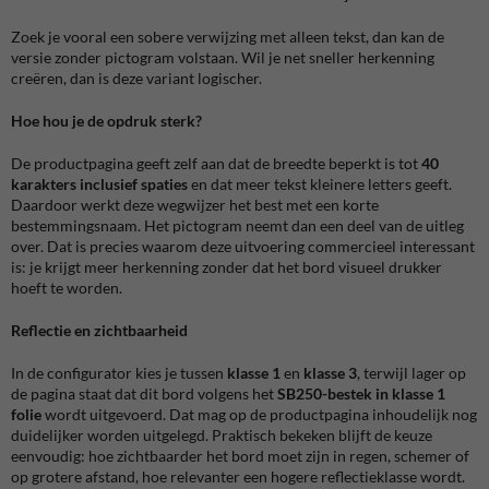
Zoek je vooral een sobere verwijzing met alleen tekst, dan kan de
versie zonder pictogram volstaan. Wil je net sneller herkenning
creëren, dan is deze variant logischer.
Hoe hou je de opdruk sterk?
De productpagina geeft zelf aan dat de breedte beperkt is tot
40
karakters inclusief spaties
en dat meer tekst kleinere letters geeft.
Daardoor werkt deze wegwijzer het best met een korte
bestemmingsnaam. Het pictogram neemt dan een deel van de uitleg
over. Dat is precies waarom deze uitvoering commercieel interessant
is: je krijgt meer herkenning zonder dat het bord visueel drukker
hoeft te worden.
Reflectie en zichtbaarheid
In de configurator kies je tussen
klasse 1
en
klasse 3
, terwijl lager op
de pagina staat dat dit bord volgens het
SB250-bestek in klasse 1
folie
wordt uitgevoerd. Dat mag op de productpagina inhoudelijk nog
duidelijker worden uitgelegd. Praktisch bekeken blijft de keuze
eenvoudig: hoe zichtbaarder het bord moet zijn in regen, schemer of
op grotere afstand, hoe relevanter een hogere reflectieklasse wordt.