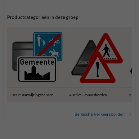
Productcategorieën in deze groep
F serie: Aanwijzingsborden
A serie: Gevaarsborden
B ser
Belgische Verkeersborden