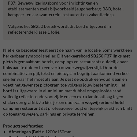
F37: Bewegwijzeringsbord voor inrichtingen en
etablissementen zoals bijvoorbeeld jeugdherberg, B&B, hotel,
kampeer- en caravanterrein, restaurant en vakantiedorp.
Volgens het SB250 bestek wordt dit bord uitgevoerd in
reflecterende Klasse 1 folie.
Niet elke bezoeker leest eerst de naam van je locatie. Soms werkt een
herkenbaar symbool sneller. Dit
verkeersbord SB250 F37 links met
picto
is gemaakt om hotels, campings en restaurants duidelijk naar
links aan te duiden in een vertrouwde wegwijzerstijl. Door de
combinatie van pijl, tekst en pictogram begrijpt aankomend verkeer
sneller waar het moet afslaan. Je past de opdruk eenvoudig aan en
voegt het gewenste pictogram toe volgens jouw bestemming. Het
bord is uitgevoerd in aluminium met dubbel omgeplooide rand,
volledig reflecterende voorzijde en een extra laminaatlaag tegen
stickers en graffiti. Zo kies je een duurzaam
wegwijzerbord hotel
camping restaurant
dat professioneel oogt en tegelijk praktisch blijft
op toegangswegen, parkings en private terreinen.
Productspecificaties:
Afmetingen (BxH
): 1200x150mm