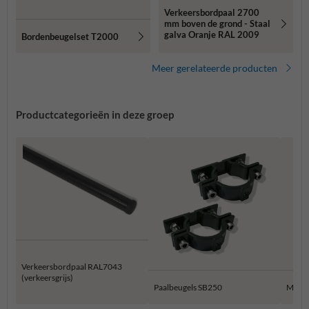
Verkeersbordpaal 2700
mm boven de grond - Staal
galva Oranje RAL 2009
Bordenbeugelset T2000
Meer gerelateerde producten
Productcategorieën in deze groep
Verkeersbordpaal RAL7043
(verkeersgrijs)
Paalbeugels SB250
Muur 