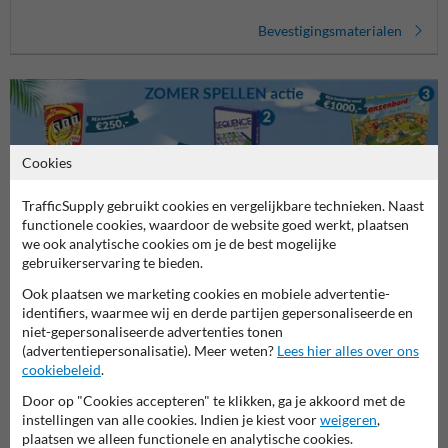
Bevestigingsmaterialen
Cookies
TrafficSupply gebruikt cookies en vergelijkbare technieken. Naast
functionele cookies, waardoor de website goed werkt, plaatsen
Stel je vraag aan Verkeersbord.be
we ook analytische cookies om je de best mogelijke
gebruikerservaring te bieden.
Naam*
Ook plaatsen we marketing cookies en mobiele advertentie-
identifiers, waarmee wij en derde partijen gepersonaliseerde en
niet-gepersonaliseerde advertenties tonen
Bedrijfsnaam
(advertentiepersonalisatie). Meer weten?
Lees hier alles over ons
cookiebeleid
.
Door op "Cookies accepteren" te klikken, ga je akkoord met de
instellingen van alle cookies. Indien je kiest voor
weigeren
,
E-mailadres*
plaatsen we alleen functionele en analytische cookies.