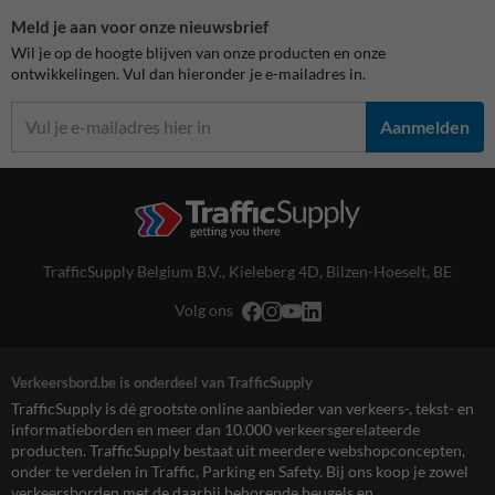
Meld je aan voor onze nieuwsbrief
Wil je op de hoogte blijven van onze producten en onze
ontwikkelingen. Vul dan hieronder je e-mailadres in.
Aanmelden
TrafficSupply Belgium B.V.,
Kieleberg 4D
,
Bilzen-Hoeselt, BE
Volg ons
Verkeersbord.be is onderdeel van TrafficSupply
TrafficSupply is dé grootste online aanbieder van verkeers-, tekst- en
informatieborden en meer dan 10.000 verkeersgerelateerde
producten. TrafficSupply bestaat uit meerdere webshopconcepten,
onder te verdelen in Traffic, Parking en Safety. Bij ons koop je zowel
verkeersborden met de daarbij behorende beugels en