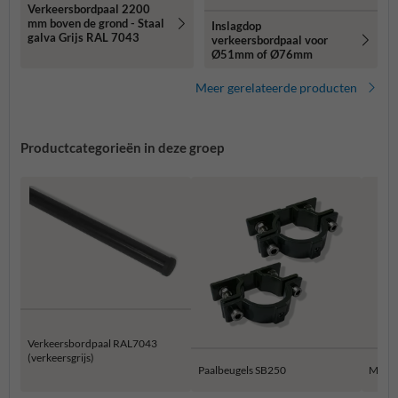
Verkeersbordpaal 2200
mm boven de grond - Staal
Inslagdop
galva Grijs RAL 7043
verkeersbordpaal voor
Ø51mm of Ø76mm
Meer gerelateerde producten
Productcategorieën in deze groep
Verkeersbordpaal RAL7043
(verkeersgrijs)
Paalbeugels SB250
Muur 