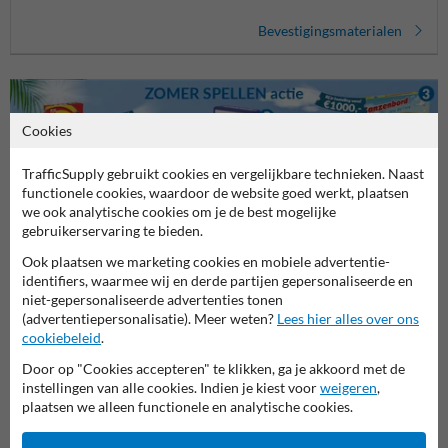
Bevestigingsmaterialen
Cookies
TrafficSupply gebruikt cookies en vergelijkbare technieken. Naast
functionele cookies, waardoor de website goed werkt, plaatsen
we ook analytische cookies om je de best mogelijke
gebruikerservaring te bieden.
Stel je vraag aan Verkeersbord.be
Ook plaatsen we marketing cookies en mobiele advertentie-
Naam*
identifiers, waarmee wij en derde partijen gepersonaliseerde en
niet-gepersonaliseerde advertenties tonen
(advertentiepersonalisatie). Meer weten?
Lees hier alles over ons
cookiebeleid
.
Bedrijfsnaam
Door op "Cookies accepteren" te klikken, ga je akkoord met de
instellingen van alle cookies. Indien je kiest voor
weigeren
,
plaatsen we alleen functionele en analytische cookies.
E-mailadres*