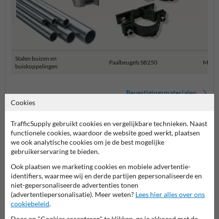
Stalen buizen en
Paalbeugels SB250
Muur 
buiskoppelingen
Bevestigingsmaterialen
Cookies
TrafficSupply gebruikt cookies en vergelijkbare technieken. Naast
functionele cookies, waardoor de website goed werkt, plaatsen
we ook analytische cookies om je de best mogelijke
gebruikerservaring te bieden.
Ook plaatsen we marketing cookies en mobiele advertentie-
identifiers, waarmee wij en derde partijen gepersonaliseerde en
niet-gepersonaliseerde advertenties tonen
Stel je vraag aan Verkeersbord.be
(advertentiepersonalisatie). Meer weten?
Lees hier alles over ons
cookiebeleid
.
Naam*
Door op "Cookies accepteren" te klikken, ga je akkoord met de