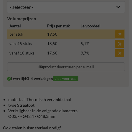
Volumeprijzen
Aantal
Prijs per stuk
Je voordeel
per stuk
19,50
vanaf 5 stuks
18,50
5,1
%
vanaf 10 stuks
17,60
9,7
%
product doorsturen per e-mail
Levertijd:
3-4 werkdagen
✓op voorraad
materiaal Thermisch verzinkt staal
type
Straatpot
Verkrijgbaar in de volgende diameters:
Ø33,7 - Ø42,4 - Ø48,3mm
Ook stalen buismateriaal nodig?