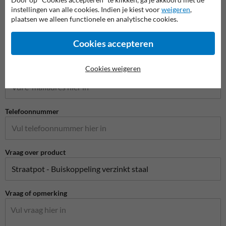
instellingen van alle cookies. Indien je kiest voor
weigeren
,
plaatsen we alleen functionele en analytische cookies.
Bedrijfsnaam
Cookies accepteren
Cookies weigeren
E-mailadres*
Telefoonnummer
Vraag over product
Vraag of opmerking