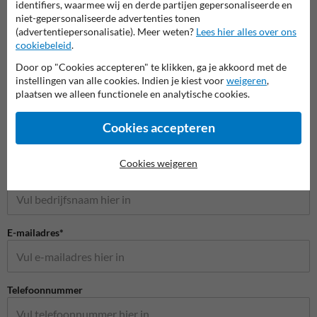
identifiers, waarmee wij en derde partijen gepersonaliseerde en
niet-gepersonaliseerde advertenties tonen
(advertentiepersonalisatie). Meer weten?
Lees hier alles over ons
cookiebeleid
.
Door op "Cookies accepteren" te klikken, ga je akkoord met de
instellingen van alle cookies. Indien je kiest voor
weigeren
,
plaatsen we alleen functionele en analytische cookies.
Stel je vraag aan Verkeersbord.be
Naam*
Cookies accepteren
Cookies weigeren
Bedrijfsnaam
E-mailadres*
Telefoonnummer