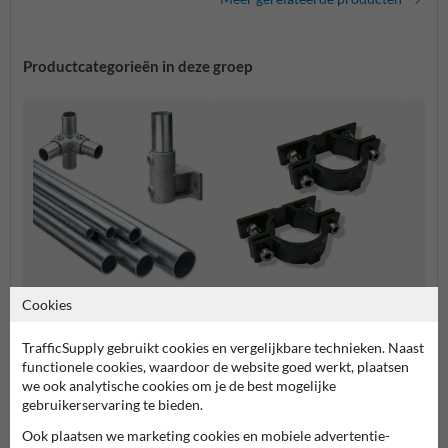
Productcategorieën in deze groep
Cookies
Stalen buizen en
Paalbeugels SB250
Muur 
buiskoppelingen
TrafficSupply gebruikt cookies en vergelijkbare technieken. Naast
functionele cookies, waardoor de website goed werkt, plaatsen
Bevestigingsmaterialen
we ook analytische cookies om je de best mogelijke
gebruikerservaring te bieden.
Ook plaatsen we marketing cookies en mobiele advertentie-