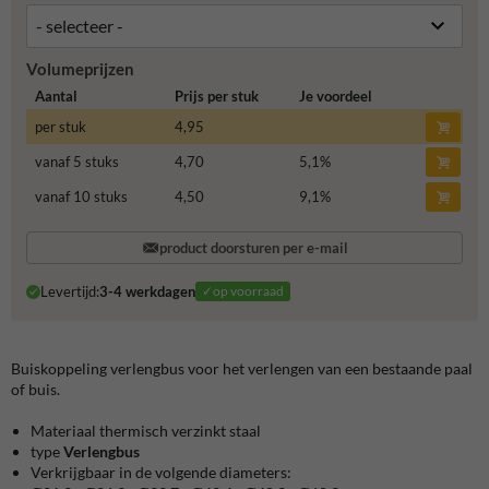
Volumeprijzen
Aantal
Prijs per stuk
Je voordeel
per stuk
4,95
vanaf 5 stuks
4,70
5,1
%
vanaf 10 stuks
4,50
9,1
%
product doorsturen per e-mail
Levertijd:
3-4 werkdagen
✓op voorraad
Buiskoppeling verlengbus voor het verlengen van een bestaande paal
of buis.
Materiaal thermisch verzinkt staal
type
Verlengbus
Verkrijgbaar in de volgende diameters: