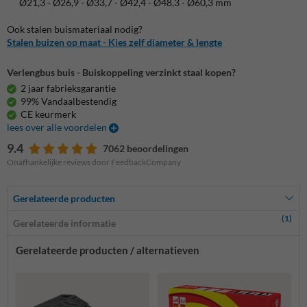
Ø21,3 - Ø26,9 - Ø33,7 - Ø42,4 - Ø48,3 - Ø60,3 mm
Ook stalen buismateriaal nodig?
Stalen buizen op maat - Kies zelf diameter & lengte
Verlengbus buis - Buiskoppeling verzinkt staal kopen?
2 jaar fabrieksgarantie
99% Vandaalbestendig
CE keurmerk
lees over alle voordelen
9.4
7062 beoordelingen
Onafhankelijke reviews door FeedbackCompany
Gerelateerde producten
(1)
Gerelateerde informatie
Gerelateerde producten / alternatieven