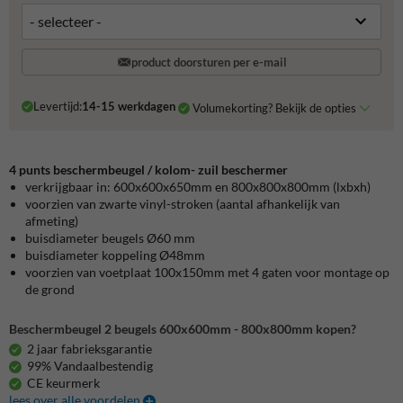
product doorsturen per e-mail
Levertijd:
14-15 werkdagen
Volumekorting? Bekijk de opties
4 punts beschermbeugel / kolom- zuil beschermer
verkrijgbaar in: 600x600x650mm en 800x800x800mm (lxbxh)
voorzien van zwarte vinyl-stroken (aantal afhankelijk van
afmeting)
buisdiameter beugels Ø60 mm
buisdiameter koppeling Ø48mm
voorzien van voetplaat 100x150mm met 4 gaten voor montage op
de grond
Beschermbeugel 2 beugels 600x600mm - 800x800mm kopen?
2 jaar fabrieksgarantie
99% Vandaalbestendig
CE keurmerk
lees over alle voordelen