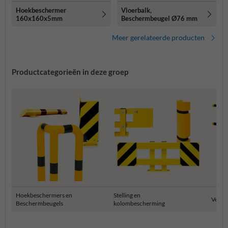
Hoekbeschermer
Vloerbalk,
160x160x5mm
Beschermbeugel Ø76 mm
Meer gerelateerde producten
Productcategorieën in deze groep
Hoekbeschermers en
Stelling en
Veilig
Beschermbeugels
kolombescherming