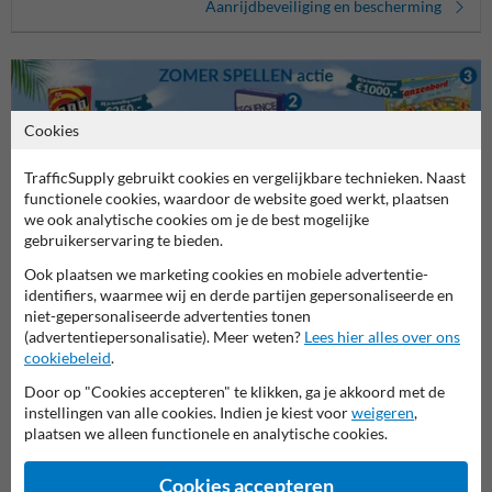
Aanrijdbeveiliging en bescherming
Cookies
TrafficSupply gebruikt cookies en vergelijkbare technieken. Naast
functionele cookies, waardoor de website goed werkt, plaatsen
we ook analytische cookies om je de best mogelijke
Stel je vraag aan Verkeersbord.be
gebruikerservaring te bieden.
Naam*
Ook plaatsen we marketing cookies en mobiele advertentie-
identifiers, waarmee wij en derde partijen gepersonaliseerde en
niet-gepersonaliseerde advertenties tonen
(advertentiepersonalisatie). Meer weten?
Lees hier alles over ons
Bedrijfsnaam
cookiebeleid
.
Door op "Cookies accepteren" te klikken, ga je akkoord met de
instellingen van alle cookies. Indien je kiest voor
weigeren
,
plaatsen we alleen functionele en analytische cookies.
E-mailadres*
Cookies accepteren