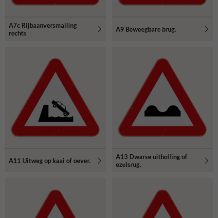
A7c Rijbaanversmalling
A9 Beweegbare brug.
rechts
A13 Dwarse uitholling of
A11 Uitweg op kaai of oever.
ezelsrug.