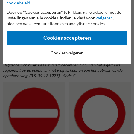
cookiebeleid
.
B22 Fietsers en speed
B23 Fietsers en speed
Door op "Cookies accepteren" te klikken, ga je akkoord met de
pedelecs mogen rechtsaf
pedelecs mogen rechtdoor
instellingen van alle cookies. Indien je kiest voor
weigeren
,
slaan en de verkeerslichten
rijden en de verkeerslichten
plaatsen we alleen functionele en analytische cookies.
voorbijrijden
voorbijrijden
C-serie: verkeersborden Verbod
Cookies accepteren
Verbodsborden
zijn verkeersborden die aangeven dat een bepaalde actie of
toegang verboden is.
Ze geven bepaalde acties aan die weggebruikers niet mogen uitvoeren.
Cookies weigeren
Verkeersborden zoals gedefinieerd in Titel III Hoofdstuk II van het
Belgische Koninklijk Besluit van 1 december 1975 van het algemeen
reglement op de politie van het wegverkeer en van het gebruik van de
openbare weg. (B.S. 09.12.1975) - Serie C.