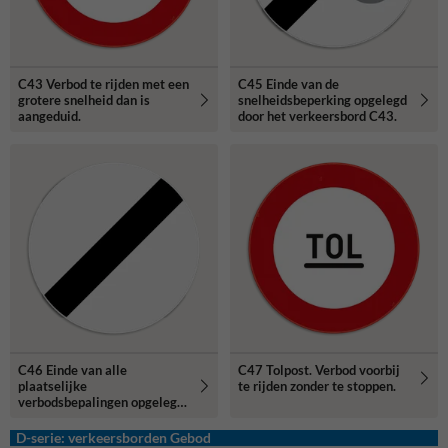
C43 Verbod te rijden met een
C45 Einde van de
grotere snelheid dan is
snelheidsbeperking opgelegd
aangeduid.
door het verkeersbord C43.
C46 Einde van alle
C47 Tolpost. Verbod voorbij
plaatselijke
te rijden zonder te stoppen.
verbodsbepalingen opgelegd
aan de voertuigen in
beweging.
D-serie: verkeersborden Gebod