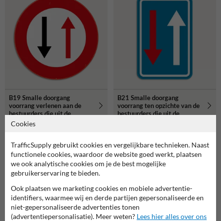
B19 Smalle doorgang
B21 Smalle doorgang
voorrang verlenen aan de
voorrang ten opzichte van de
bestuurders die uit de
bestuurders die uit de
tegenovergestelde richting
tegenovergestelde richting
Cookies
komen
komen
TrafficSupply gebruikt cookies en vergelijkbare technieken. Naast
functionele cookies, waardoor de website goed werkt, plaatsen
we ook analytische cookies om je de best mogelijke
gebruikerservaring te bieden.
Ook plaatsen we marketing cookies en mobiele advertentie-
identifiers, waarmee wij en derde partijen gepersonaliseerde en
niet-gepersonaliseerde advertenties tonen
(advertentiepersonalisatie). Meer weten?
Lees hier alles over ons