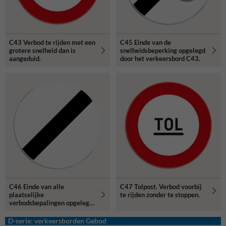
C43 Verbod te rijden met een
C45 Einde van de
grotere snelheid dan is
snelheidsbeperking opgelegd
aangeduid.
door het verkeersbord C43.
C46 Einde van alle
C47 Tolpost. Verbod voorbij
plaatselijke
te rijden zonder te stoppen.
verbodsbepalingen opgelegd
aan de voertuigen in
beweging.
D-serie: verkeersborden Gebod