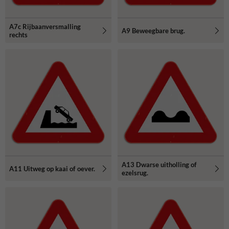
A7c Rijbaanversmalling
A9 Beweegbare brug.
rechts
A13 Dwarse uitholling of
A11 Uitweg op kaai of oever.
ezelsrug.