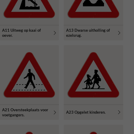
A11 Uitweg op kaai of
A13 Dwarse uitholling of
oever.
ezelsrug.
A21 Oversteekplaats voor
A23 Opgelet kinderen.
voetgangers.