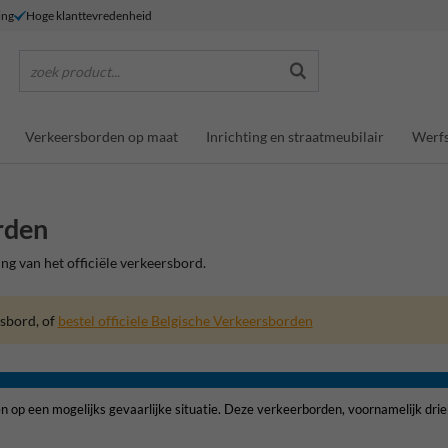
ing
Hoge klanttevredenheid
zoek product...
Verkeersborden op maat
Inrichting en straatmeubilair
Werfs
orden
g van het officiële verkeersbord.
sbord, of
bestel officiele Belgische Verkeersborden
zen op een mogelijks gevaarlijke situatie. Deze verkeerborden, voornamelijk d