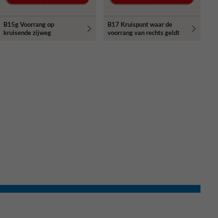
B15g Voorrang op
B17 Kruispunt waar de
kruisende zijweg
voorrang van rechts geldt