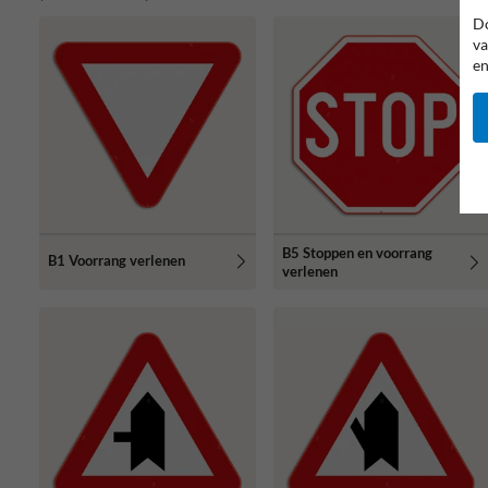
Do
va
en
B5 Stoppen en voorrang
B1 Voorrang verlenen
verlenen