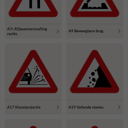
A7c Rijbaanversmalling
A9 Beweegbare brug.
rechts
A17 Kiezelprojectie
A19 Vallende stenen.