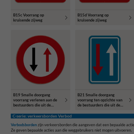
B15c Voorrang op
B15d Voorrang op
kruisende zijweg
kruisende zijweg
B19 Smalle doorgang
B21 Smalle doorgang
voorrang verlenen aan de
voorrang ten opzichte van
bestuurders die uit de
de bestuurders die uit de
tegenovergestelde richting
tegenovergestelde richting
komen
komen
C-serie: verkeersborden Verbod
Verbodsborden
zijn verkeersborden die aangeven dat een bepaalde actie
Ze geven bepaalde acties aan die weggebruikers niet mogen uitvoeren.