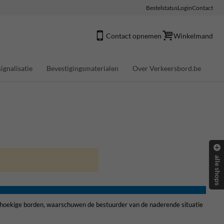
Bestelstatus
Login
Contact
Contact opnemen
Winkelmand
ignalisatie
Bevestigingsmaterialen
Over Verkeersbord.be
alle shops
riehoekige borden, waarschuwen de bestuurder van de naderende situatie