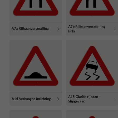
A7b Rijbaanversmalling
A7a Rijbaanversmalling
links
A15 Gladde rijbaan -
A14 Verhoogde inrichting.
Slipgevaar.