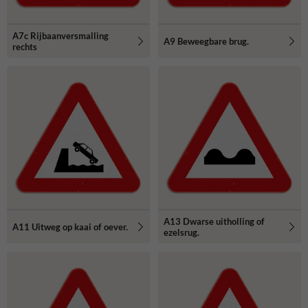
A7c Rijbaanversmalling
A9 Beweegbare brug.
rechts
A13 Dwarse uitholling of
A11 Uitweg op kaai of oever.
ezelsrug.