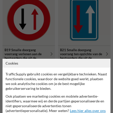
B19 Smalle doorgang
B21 Smalle doorgang
voorrang verlenen aan de
voorrang ten opzichte van de
bestuurders die uit de
bestuurders die uit de
tegenovergestelde richting
tegenovergestelde richting
Cookies
komen
komen
TrafficSupply gebruikt cookies en vergelijkbare technieken. Naast
functionele cookies, waardoor de website goed werkt, plaatsen
we ook analytische cookies om je de best mogelijke
gebruikerservaring te bieden.
Ook plaatsen we marketing cookies en mobiele advertentie-
identifiers, waarmee wij en derde partijen gepersonaliseerde en
niet-gepersonaliseerde advertenties tonen
(advertentiepersonalisatie). Meer weten?
Lees hier alles over ons