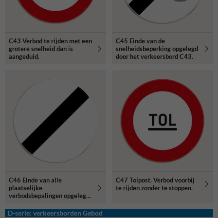
C43 Verbod te rijden met een
C45 Einde van de
grotere snelheid dan is
snelheidsbeperking opgelegd
aangeduid.
door het verkeersbord C43.
C46 Einde van alle
C47 Tolpost. Verbod voorbij
plaatselijke
te rijden zonder te stoppen.
verbodsbepalingen opgelegd
aan de voertuigen in
beweging.
D-serie: verkeersborden Gebod