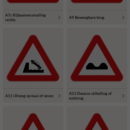
A7c Rijbaanversmalling
A9 Beweegbare brug.
rechts
A13 Dwarse uitholling of
A11 Uitweg op kaai of oever.
ezelsrug.