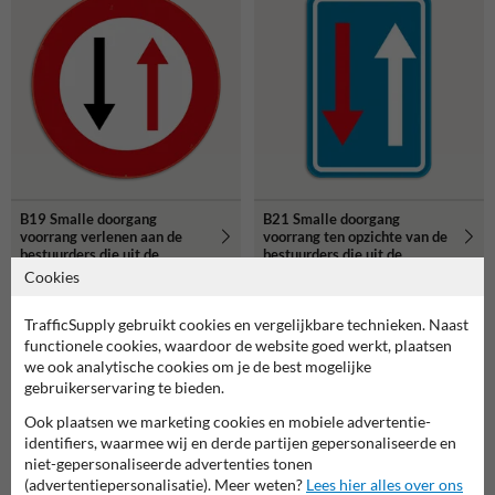
B19 Smalle doorgang
B21 Smalle doorgang
voorrang verlenen aan de
voorrang ten opzichte van de
bestuurders die uit de
bestuurders die uit de
tegenovergestelde richting
tegenovergestelde richting
Cookies
komen
komen
TrafficSupply gebruikt cookies en vergelijkbare technieken. Naast
functionele cookies, waardoor de website goed werkt, plaatsen
we ook analytische cookies om je de best mogelijke
gebruikerservaring te bieden.
Ook plaatsen we marketing cookies en mobiele advertentie-
identifiers, waarmee wij en derde partijen gepersonaliseerde en
niet-gepersonaliseerde advertenties tonen
(advertentiepersonalisatie). Meer weten?
Lees hier alles over ons