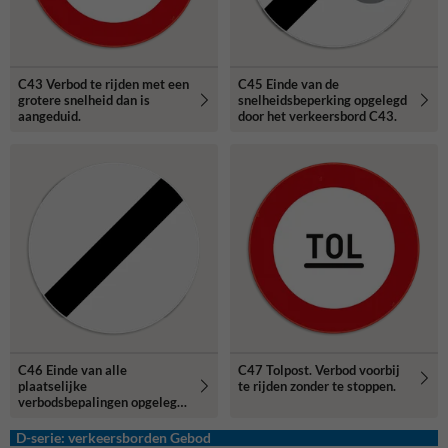
C43 Verbod te rijden met een
C45 Einde van de
grotere snelheid dan is
snelheidsbeperking opgelegd
aangeduid.
door het verkeersbord C43.
C46 Einde van alle
C47 Tolpost. Verbod voorbij
plaatselijke
te rijden zonder te stoppen.
verbodsbepalingen opgelegd
aan de voertuigen in
beweging.
D-serie: verkeersborden Gebod