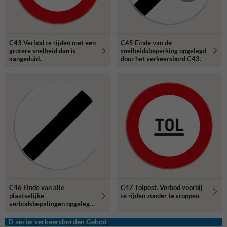
C43 Verbod te rijden met een
C45 Einde van de
grotere snelheid dan is
snelheidsbeperking opgelegd
aangeduid.
door het verkeersbord C43.
C46 Einde van alle
C47 Tolpost. Verbod voorbij
plaatselijke
te rijden zonder te stoppen.
verbodsbepalingen opgelegd
aan de voertuigen in
beweging.
D-serie: verkeersborden Gebod