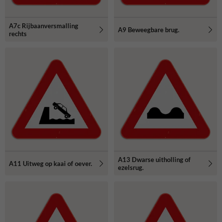
A7c Rijbaanversmalling
A9 Beweegbare brug.
rechts
A13 Dwarse uitholling of
A11 Uitweg op kaai of oever.
ezelsrug.