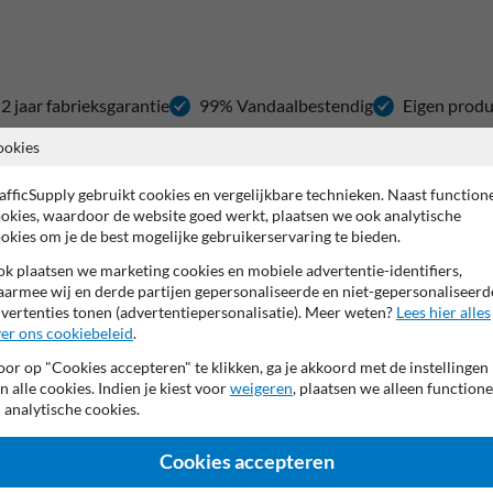
2 jaar fabrieksgarantie
99% Vandaalbestendig
Eigen produ
ookies
0 mm
afficSupply gebruikt cookies en vergelijkbare technieken. Naast function
okies, waardoor de website goed werkt, plaatsen we ook analytische
rvakken of plaatsen waar je beperkte ruimte hebt. Hij stopt voertuigen o
okies om je de best mogelijke gebruikerservaring te bieden.
k plaatsen we marketing cookies en mobiele advertentie-identifiers,
armee wij en derde partijen gepersonaliseerde en niet-gepersonaliseerd
vertenties tonen (advertentiepersonalisatie). Meer weten?
Lees hier alles
terende stroken in geel of wit. Zo is hij ook bij weinig licht goed zichtb
er ons cookiebeleid
.
or op "Cookies accepteren" te klikken, ga je akkoord met de instellingen
n alle cookies. Indien je kiest voor
weigeren
, plaatsen we alleen functione
 analytische cookies.
 met het nodige bevestigingsmateriaal: bouten, pluggen en afdekdopjes. 
Cookies accepteren