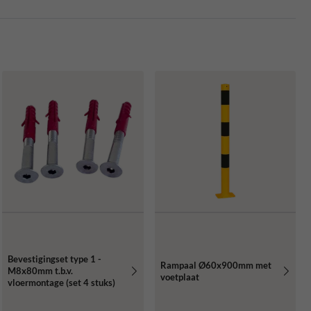
Bevestigingset type 1 -
Rampaal Ø60x900mm met
M8x80mm t.b.v.
voetplaat
vloermontage (set 4 stuks)