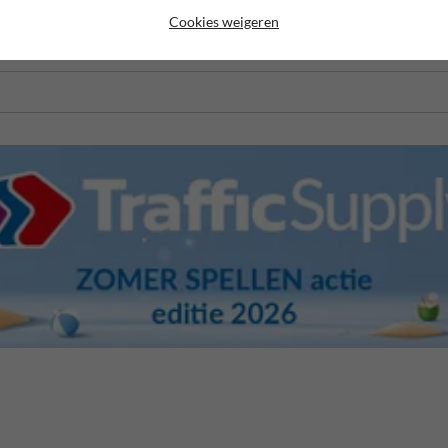
Cookies weigeren
ages of gereserveerde parkings waar precisie en betrouwbaarheid essenti