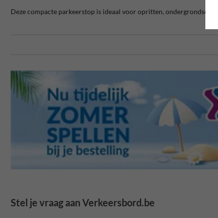
Deze compacte parkeerstop is ideaal voor opritten, ondergrondse gar
Stel je vraag aan Verkeersbord.be