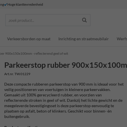
ing
Hoge klanttevredenheid
zoek product...
Verkeersborden op maat
Inrichting en straatmeubilair
Werfs
ber 900x150x100mm - reflecterend geel of wit
Parkeerstop rubber 900x150x100mm 
Art.nr. TW.01229
Deze compacte rubberen parkeerstop van 900 mm is ideaal voor het
veilig positioneren van voertuigen in kleinere parkeervakken.
Gemaakt uit 100% gerecycleerd rubber, en voorzien van
reflecterende stroken in geel of wit. Dankzij het lichte gewicht en de
meegeleverde bevestigingsset is deze parkeerstop eenvoudig te
plaatsen op asfalt, beton of klinkers. Geschikt voor binnen- én
buitengebruik.