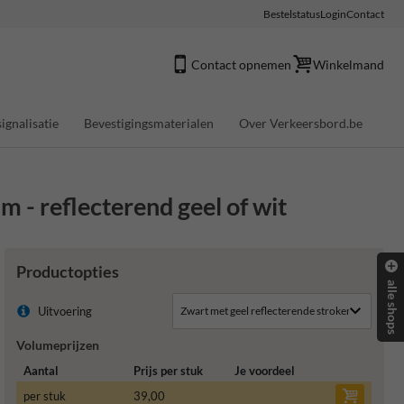
Bestelstatus
Login
Contact
Contact opnemen
Winkelmand
ignalisatie
Bevestigingsmaterialen
Over Verkeersbord.be
- reflecterend geel of wit
Productopties
alle shops
Uitvoering
Volumeprijzen
Aantal
Prijs per stuk
Je voordeel
per stuk
39,00