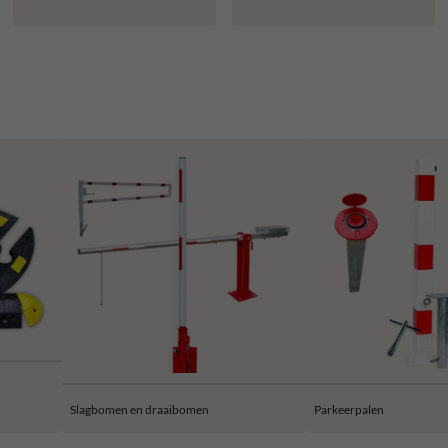
Slagbomen en draaibomen
Parkeerpalen