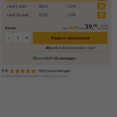
vanaf 5 stuks
38,03
2,5
%
vanaf 10 stuks
37,05
5,0
%
39,
00
47,19
45,00
Aantal:
Van
voor
incl. btw
-
+
Plaats in winkelmand
product doorsturen per e-mail
Levertijd:
9-10 werkdagen
9.4
7061 beoordelingen
Onafhankelijke reviews door FeedbackCompany