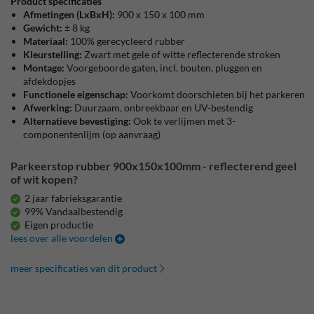
Product specificaties
Afmetingen (LxBxH):
900 x 150 x 100 mm
Gewicht:
± 8 kg
Materiaal:
100% gerecycleerd rubber
Kleurstelling:
Zwart met gele of witte reflecterende stroken
Montage:
Voorgeboorde gaten, incl. bouten, pluggen en
afdekdopjes
Functionele eigenschap:
Voorkomt doorschieten bij het parkeren
Afwerking:
Duurzaam, onbreekbaar en UV-bestendig
Alternatieve bevestiging:
Ook te verlijmen met 3-
componentenlijm (op aanvraag)
Parkeerstop rubber 900x150x100mm - reflecterend geel
of wit kopen?
2 jaar fabrieksgarantie
99% Vandaalbestendig
Eigen productie
lees over alle voordelen
meer specificaties van dit product