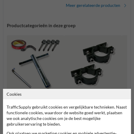
Meer gerelateerde producten
Productcategorieën in deze groep
Cookies
Gereedschappen en
Paalbeugels SB250
Muur 
toebehoren
TrafficSupply gebruikt cookies en vergelijkbare technieken. Naast
functionele cookies, waardoor de website goed werkt, plaatsen
we ook analytische cookies om je de best mogelijke
Bevestigingsmaterialen
gebruikerservaring te bieden.
Ook plaatsen we marketing cookies en mobiele advertentie-