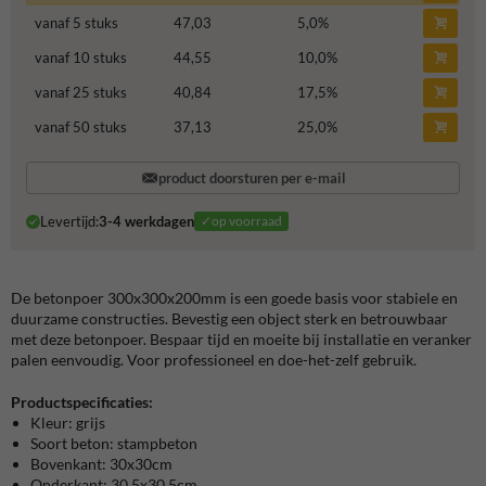
vanaf 5 stuks
47,03
5,0
%
vanaf 10 stuks
44,55
10,0
%
vanaf 25 stuks
40,84
17,5
%
vanaf 50 stuks
37,13
25,0
%
product doorsturen per e-mail
Levertijd:
3-4 werkdagen
✓op voorraad
De betonpoer 300x300x200mm is een goede basis voor stabiele en
duurzame constructies. Bevestig een object sterk en betrouwbaar
met deze betonpoer. Bespaar tijd en moeite bij installatie en veranker
palen eenvoudig. Voor professioneel en doe-het-zelf gebruik.
Productspecificaties:
Kleur: grijs
Soort beton: stampbeton
Bovenkant: 30x30cm
Onderkant: 30,5x30,5cm