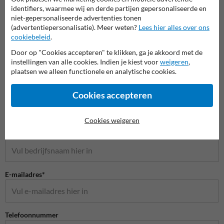
identifiers, waarmee wij en derde partijen gepersonaliseerde en
niet-gepersonaliseerde advertenties tonen
(advertentiepersonalisatie). Meer weten?
Lees hier alles over ons
cookiebeleid
.
Door op "Cookies accepteren" te klikken, ga je akkoord met de
instellingen van alle cookies. Indien je kiest voor
weigeren
,
plaatsen we alleen functionele en analytische cookies.
Stel je vraag aan Verkeersbord.be
Naam*
Cookies accepteren
Cookies weigeren
Bedrijfsnaam
E-mailadres*
Telefoonnummer