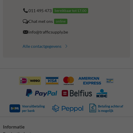
011 495 473
bereikbaar tot 17.00
Chat met ons
online
info@trafficsupply.be
Alle contactgegevens
Vooruitbetaling
Betaling achteraf
per bank
is mogelijk
Informatie