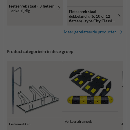
Fietsenrek staal - 3 fietsen
- enkelzijdig
Fietsenrek staal
dubbelzijdig (6, 10 of 12
fietsen) - type City Classic
Double
Meer gerelateerde producten
Productcategorieën in deze groep
Verkeersdrempels
Fietsenrekken
Slagb