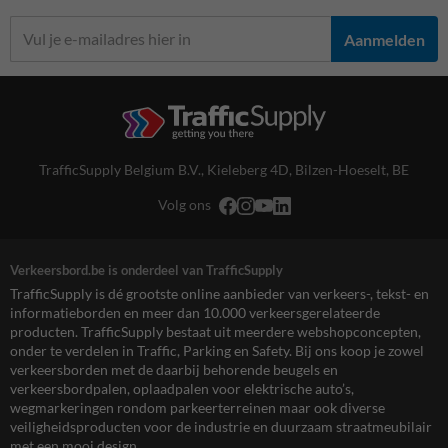
Aanmelden
TrafficSupply Belgium B.V.,
Kieleberg 4D
,
Bilzen-Hoeselt, BE
Volg ons
Verkeersbord.be is onderdeel van TrafficSupply
TrafficSupply is dé grootste online aanbieder van verkeers-, tekst- en
informatieborden en meer dan 10.000 verkeersgerelateerde
producten. TrafficSupply bestaat uit meerdere webshopconcepten,
onder te verdelen in Traffic, Parking en Safety. Bij ons koop je zowel
verkeersborden met de daarbij behorende beugels en
verkeersbordpalen, oplaadpalen voor elektrische auto’s,
wegmarkeringen rondom parkeerterreinen maar ook diverse
veiligheidsproducten voor de industrie en duurzaam straatmeubilair
met een mooi design.