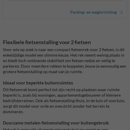
Parking- en weginrichting
Flexibele fietsenstalling voor 2 fietsen
Voor wie op zoek is naar een compact fietsenrek voor 2 fietsen, is dit
enkelzijdige model een slimme keuze. Het rek neemt weinig plaats in
en biedt toch voldoende stabiliteit om fietsen netjes en veilig te
parkeren. Door meerdere rekken te koppelen, bouw je eenvoudig een
grotere fietsenstalling op maat van je ruimte.
Ideaal voor beperkte buitenruimtes
Dit fietsenrek komt perfect tot zijn recht op plaatsen waar ruimte
beperkt is, zoals bij woningen, appartementsgebouwen of kleinere
bedrijfsterreinen. Ook als fietsenstalling thuis, in de tuin of voortuin,
zorgt dit model voor orde en overzicht zonder het terrein te
domineren.
Duurzame metalen fietsenstalling voor buitengebruik
Het rek is gemaakt uit gegalvaniseerd staal en vormt zo een