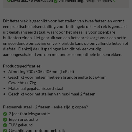
Levertijd:
7-8 werkdagen
Volumekorting? Bekijk de opties
Dit fietsenrek is geschikt voor het stallen van twee fietsen en vormt
een praktische fietsenstalling voor buitengebruik. Het rek is gemaakt
uit gegalvaniseerd staal, waardoor het ideaal is voor openbare
buitenterreinen. Het gebruik van een fietsenrek zorgt voor een nette
en geordende omgeving en verkleint de kans op omvallende fietsen of
diefstal. Dankzij de uitsparingen kan dit rek eenvoudig
aaneengeschakeld worden met andere compatibele fietsenrekken.
Productspecificaties:
Afmeting 700x535x405mm (LxBxH)
Geschikt voor fietsen met een brandbreedte tot 64mm
Gewicht +/-7kg
Materiaal gegalvaniseerd staal
Geschikt voor het stallen van maximaal 2 fietsen
Fietsenrek staal - 2 fietsen - enkelzijdig kopen?
2 jaar fabrieksgarantie
Eigen productie
TUV gekeurd
Geschikt voor outdoor gebruik