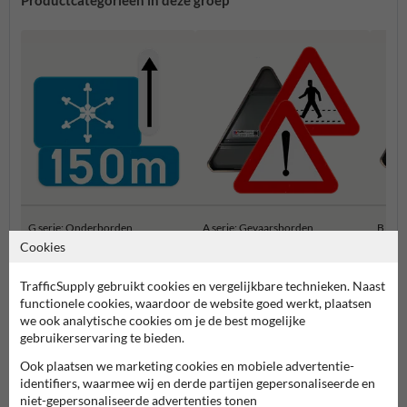
Productcategorieën in deze groep
G serie: Onderborden
A serie: Gevaarsborden
B ser
Cookies
Belgische Verkeersborden
TrafficSupply gebruikt cookies en vergelijkbare technieken. Naast
functionele cookies, waardoor de website goed werkt, plaatsen
we ook analytische cookies om je de best mogelijke
gebruikerservaring te bieden.
Ook plaatsen we marketing cookies en mobiele advertentie-
identifiers, waarmee wij en derde partijen gepersonaliseerde en
niet-gepersonaliseerde advertenties tonen