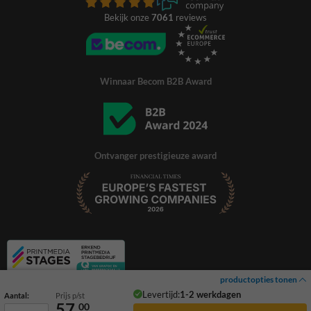
Bekijk onze
7061
reviews
Winnaar Becom B2B Award
Ontvanger prestigieuze award
productopties tonen
Levertijd:
1-2 werkdagen
Aantal:
Prijs p/st
57,
00