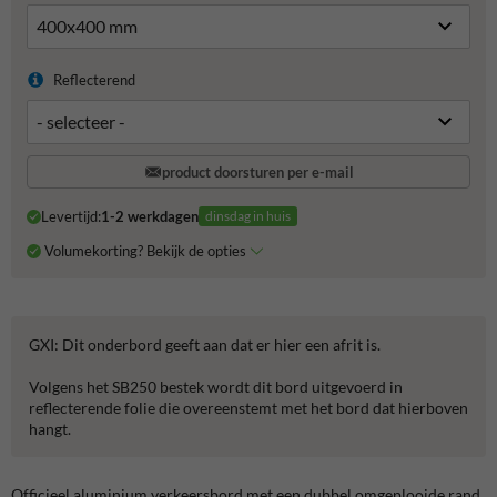
Reflecterend
product doorsturen per e-mail
Levertijd:
1-2 werkdagen
dinsdag in huis
Volumekorting? Bekijk de opties
GXI: Dit onderbord geeft aan dat er hier een afrit is.
Volgens het SB250 bestek wordt dit bord uitgevoerd in
reflecterende folie die overeenstemt met het bord dat hierboven
hangt.
Officieel aluminium verkeersbord met een dubbel omgeplooide rand.