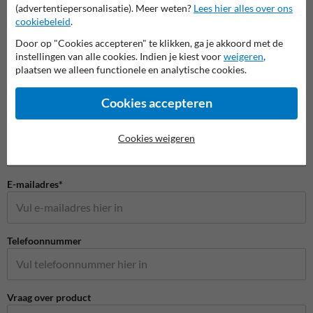
(advertentiepersonalisatie). Meer weten?
Lees hier alles over ons
cookiebeleid
.
Door op "Cookies accepteren" te klikken, ga je akkoord met de
Stel je vraag aan Verkeersbord.be
instellingen van alle cookies. Indien je kiest voor
weigeren
,
plaatsen we alleen functionele en analytische cookies.
Naam*
Cookies accepteren
Bedrijfsnaam
Cookies weigeren
E-mailadres*
Telefoonnummer
Vraag over product