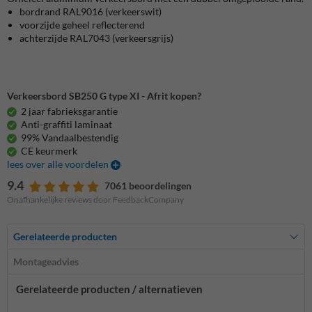
bordrand RAL9016 (verkeerswit)
voorzijde geheel reflecterend
achterzijde RAL7043 (verkeersgrijs)
Verkeersbord SB250 G type XI - Afrit kopen?
2 jaar fabrieksgarantie
Anti-graffiti laminaat
99% Vandaalbestendig
CE keurmerk
lees over alle voordelen
9.4
7061 beoordelingen
Onafhankelijke reviews door FeedbackCompany
Gerelateerde producten
Montageadvies
Gerelateerde producten / alternatieven