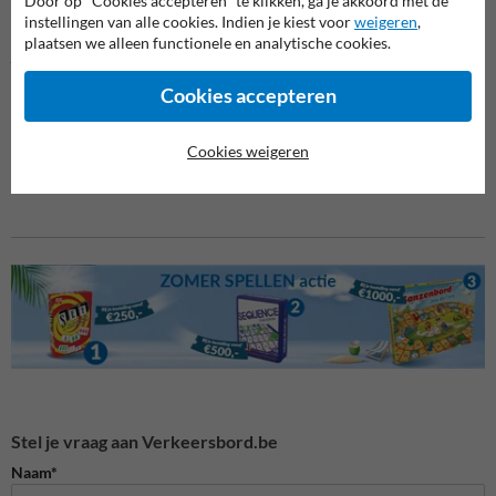
Door op "Cookies accepteren" te klikken, ga je akkoord met de
instellingen van alle cookies. Indien je kiest voor
weigeren
,
Kies voor het
Verkeersbord Let op: Slagboom Sluit Automatisch
als
plaatsen we alleen functionele en analytische cookies.
je een betrouwbare en duurzame oplossing zoekt om de veiligheid
rondom slagbomen te verhogen. Zo zorg je voor een goed
Cookies accepteren
georganiseerde en veilige omgeving, waar bezoekers en medewerkers
zich op hun gemak voelen en risico's tot een minimum worden
beperkt.
Cookies weigeren
Stel je vraag aan Verkeersbord.be
Naam*