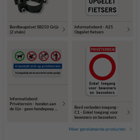
Bordbeugelset SB250 Grijs
Informatiebord - A25
(2 stuks)
Opgelet fietsers
Informatiebord
Privéterrein - honden aan
Bord verboden toegang -
de lijn - geen hondepoep -
C1 - Enkel toegang voor
niet plukken - afval
bewoners en bezoekers
opruimen
Meer gerelateerde producten