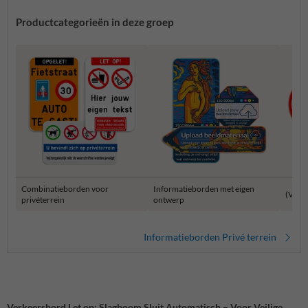
Productcategorieën in deze groep
Combinatieborden voor
Informatieborden met eigen
(Verb
privéterrein
ontwerp
Informatieborden Privé terrein
Verkeersbord Let op: Slagboom Sluit Automatisch – Voor Veilige