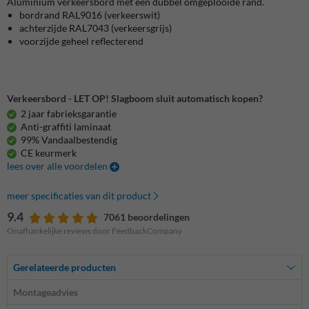
Aluminium verkeersbord met een dubbel omgeplooide rand.
bordrand
RAL9016 (verkeerswit)
achterzijde RAL7043 (verkeersgrijs)
voorzijde
geheel reflecterend
Verkeersbord - LET OP! Slagboom sluit automatisch kopen?
2 jaar fabrieksgarantie
Anti-graffiti laminaat
99% Vandaalbestendig
CE keurmerk
lees over alle voordelen
meer specificaties van dit product
9.4
7061 beoordelingen
Onafhankelijke reviews door FeedbackCompany
Gerelateerde producten
Montageadvies