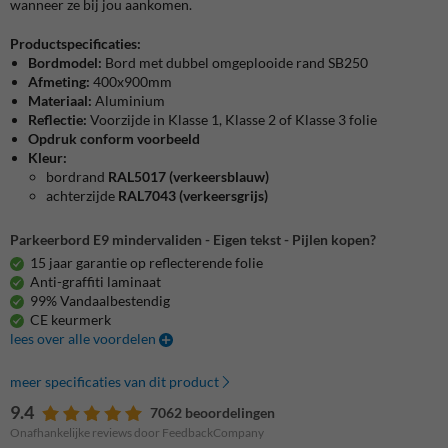
wanneer ze bij jou aankomen.
Productspecificaties:
Bordmodel:
Bord met dubbel omgeplooide rand SB250
Afmeting:
400x900mm
Materiaal:
Aluminium
Reflectie:
Voorzijde in Klasse 1, Klasse 2 of Klasse 3 folie
Opdruk conform voorbeeld
Kleur:
bordrand
RAL5017 (verkeersblauw)
achterzijde
RAL7043 (verkeersgrijs)
Parkeerbord E9 mindervaliden - Eigen tekst - Pijlen kopen?
15 jaar garantie op reflecterende folie
Anti-graffiti laminaat
99% Vandaalbestendig
CE keurmerk
lees over alle voordelen
meer specificaties van dit product
9.4
7062 beoordelingen
Onafhankelijke reviews door FeedbackCompany