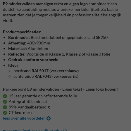
E9 mindervaliden met eigen tekst en eigen logo
combineert een
duidelijke aanduiding met jouw unieke merkidentiteit. Zo laat je
meteen zien dat je toegankelijkheid én professionaliteit belangrijk
vindt.
Productspecificaties:
Bordmodel:
Bord met dubbel omgeplooide rand SB250
Afmeting:
400x900mm
Materiaal:
Aluminium
Reflectie:
Voorzijde in Klasse 1, Klasse 2 of Klasse 3 folie
Opdruk conform voorbeeld
Kleur:
bordrand
RAL5017 (verkeersblauw)
achterzijde
RAL7043 (verkeersgrijs)
Parkeerbord E9 mindervaliden - Eigen tekst - Eigen logo kopen?
15 jaar garantie op reflecterende folie
Anti-graffiti laminaat
99% Vandaalbestendig
CE keurmerk
lees over alle voordelen
meer specificaties van dit product