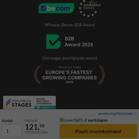
Winnaar Becom B2B Award
Ontvanger prestigieuze award
productopties tonen
Levertijd:
1-2 werkdagen
Aantal:
Prijs p/st
121,
50
147,02
incl. btw
© 2026 TrafficSupply. Alle rechten voorbehouden.