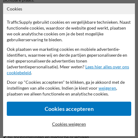
Cookies
Dankzij de duidelijke visuele taal en de mogelijkheid tot
personalisatie, ontstaat een parkeerbord dat:
TrafficSupply gebruikt cookies en vergelijkbare technieken. Naast
direct laat zien waar de parkeerplek voor bedoeld is
functionele cookies, waardoor de website goed werkt, plaatsen
verwarring voorkomt bij chauffeurs die jouw terrein oprijden
we ook analytische cookies om je de best mogelijke
jouw organisatie een professionele, gastvrije uitstraling geeft
gebruikerservaring te bieden.
In de dagelijkse praktijk zorgt deze persoonlijke touch ervoor dat
Ook plaatsen we marketing cookies en mobiele advertentie-
mindervalide bezoekers zich sneller kunnen oriënteren, zonder
identifiers, waarmee wij en derde partijen gepersonaliseerde en
eindeloos rond te rijden of te moeten zoeken. De reflecterende folie
niet-gepersonaliseerde advertenties tonen
houdt de boodschap goed zichtbaar, ook bij weinig licht of in de
(advertentiepersonalisatie). Meer weten?
Lees hier alles over ons
vroege ochtenduren. De robuuste SB250 aluminium uitvoering
cookiebeleid
.
betekent dat dit bord jarenlang zijn functie behoudt, zelfs bij intensief
Door op "Cookies accepteren" te klikken, ga je akkoord met de
gebruik.
instellingen van alle cookies. Indien je kiest voor
weigeren
,
plaatsen we alleen functionele en analytische cookies.
Wanneer dit bord gecombineerd wordt met andere routeborden of
aanduidingen op je terrein, ontstaat een
logische en warme
bewegwijzering
die bezoekers intuïtief kunnen volgen.
Cookies accepteren
Wanneer is dit bord ideaal
Cookies weigeren
✔ bij winkels en winkelcentra waar je toegankelijkheid zichtbaar
maakt
✔ bij zorginstellingen en medische praktijken