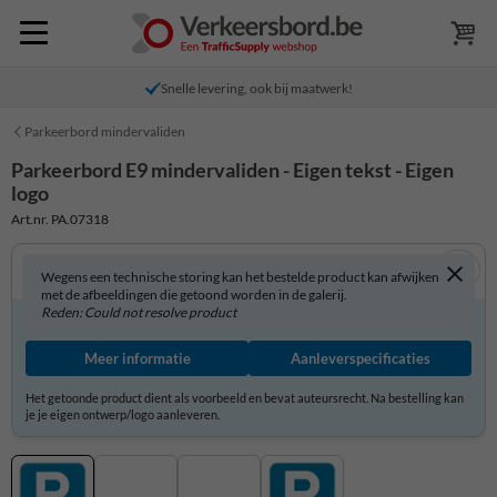
Snelle levering, ook bij maatwerk!
Parkeerbord mindervaliden
Parkeerbord E9 mindervaliden - Eigen tekst - Eigen
logo
Art.nr. PA.07318
Wegens een technische storing kan het bestelde product kan afwijken
met de afbeeldingen die getoond worden in de galerij.
Reden: Could not resolve product
Lever je eigen ontwerp/logo aan
Meer informatie
Aanleverspecificaties
Het getoonde product dient als voorbeeld en bevat auteursrecht. Na bestelling kan
je je eigen ontwerp/logo aanleveren.