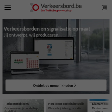
Verkeersborden en signalisatie op maat
Jij ontwerpt, wij produceren.
Ontdek de mogelijkheden
Parkeerprobleem?
Hou je een oogje in het zeil?
Diamantkoppa
Communiceer je boodschap
Plaats de juiste signalisatie
Dé duurzame ref
duidelijk!
afzetpaal