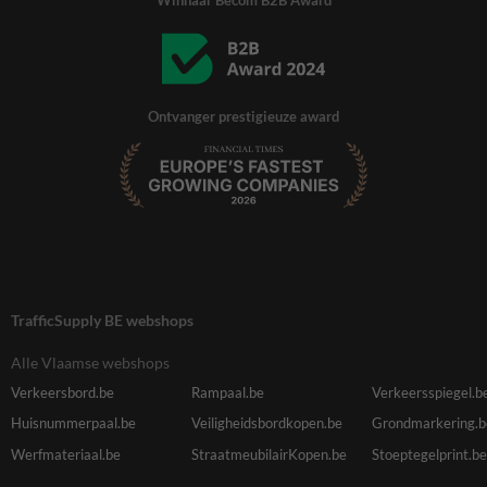
Ontvanger prestigieuze award
TrafficSupply BE webshops
Alle Vlaamse webshops
Verkeersbord.be
Rampaal.be
Verkeersspiegel.b
Huisnummerpaal.be
Veiligheidsbordkopen.be
Grondmarkering.b
Werfmateriaal.be
StraatmeubilairKopen.be
Stoeptegelprint.be