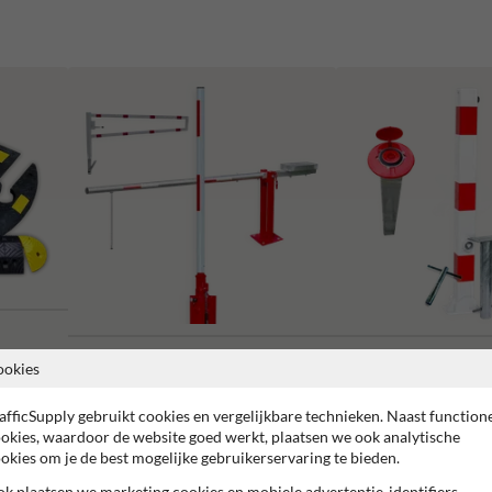
Slagbomen en draaibomen
Parkeerpalen
ookies
afficSupply gebruikt cookies en vergelijkbare technieken. Naast function
okies, waardoor de website goed werkt, plaatsen we ook analytische
okies om je de best mogelijke gebruikerservaring te bieden.
k plaatsen we marketing cookies en mobiele advertentie-identifiers,