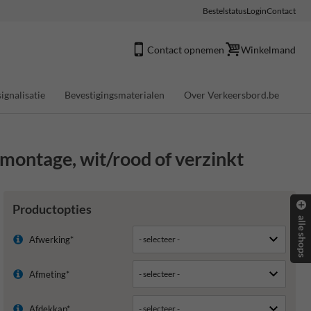
Bestelstatus
Login
Contact
Contact opnemen
Winkelmand
ignalisatie
Bevestigingsmaterialen
Over Verkeersbord.be
tage, wit/rood of verzinkt
Productopties
alle shops
Afwerking*
Afmeting*
Afdekkap*