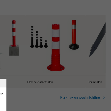
Flexibele afzetpalen
Bermpalen
ele
Parking- en weginrichting