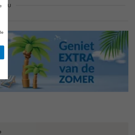
in EU
e
le
p