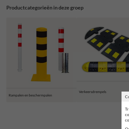
Productcategorieën in deze groep
Verkeersdrempels
Rampalen en beschermpalen
C
Tr
co
co
Oo