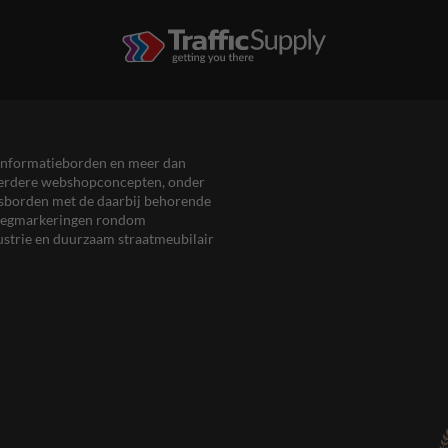
en informatieborden en meer dan
meerdere webshopconcepten, onder
eersborden met de daarbij behorende
, wegmarkeringen rondom
ustrie en duurzaam straatmeubilair