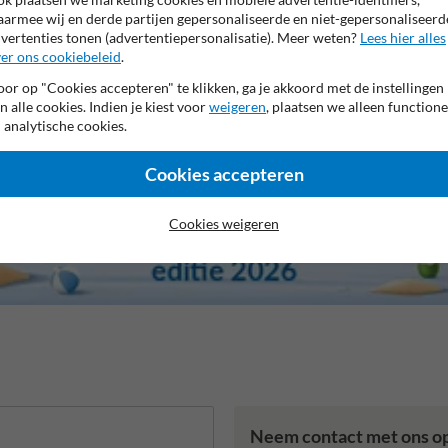
 jaar fabrieksgarantie
NEN ISO 1461 - Verzinkt staal
Made 
armee wij en derde partijen gepersonaliseerde en niet-gepersonaliseerd
vertenties tonen (advertentiepersonalisatie). Meer weten?
Lees hier alles
er ons cookiebeleid
.
or op "Cookies accepteren" te klikken, ga je akkoord met de instellingen
n alle cookies. Indien je kiest voor
weigeren
, plaatsen we alleen functione
 analytische cookies.
Cookies accepteren
Cookies weigeren
Neem contact met ons o