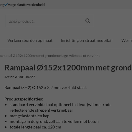
ing
Hoge klanttevredenheid
zoek product...
Verkeersborden op maat
Inrichting en straatmeubilair
Werfs
Rampaal Ø152x1200mm met grondmontage, wit/rood of verzinkt
Rampaal Ø152x1200mm met grondmon
Art.nr. ABAP.04727
Rampaal (SH2) Ø 152 x 3,2 mm verzinkt staal.
Productspecificaties:
standaard verzinkt staal optioneel in kleur (wit met rode
reflecterende strepen) verkrijgbaar
met gelaste stalen kap
montage in de grond, zelf aan te vullen met beton
totale lengte paal ca. 120 cm