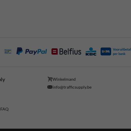
Vooruitbetal
per bank
ply
Winkelmand
info@trafficsupply.be
/ FAQ