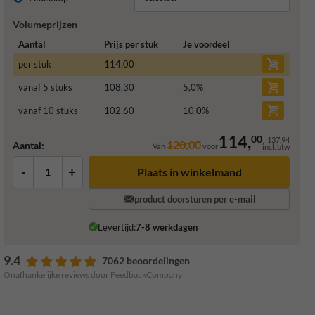
Volumeprijzen
Aantal
Prijs per stuk
Je voordeel
per stuk
114,00
vanaf 5 stuks
108,30
5,0
%
vanaf 10 stuks
102,60
10,0
%
114,
00
137,94
120,00
Aantal:
Van
voor
incl. btw
-
+
Plaats in winkelmand
product doorsturen per e-mail
Levertijd:
7-8 werkdagen
9.4
7062 beoordelingen
Onafhankelijke reviews door FeedbackCompany