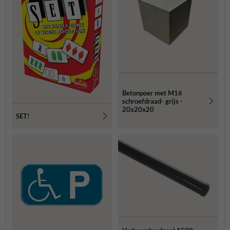
Betonpoer met M16
schroefdraad- grijs -
20x20x20
SET!