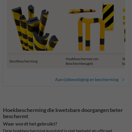
Hoekbeschermers en
Stelli
Stootbescherming
Beschermbeugels
kolom
Aanrijdbeveiliging en bescherming
Hoekbescherming die kwetsbare doorgangen beter
beschermt
Waar wordt het gebruikt?
Deze hoekbescherming kunststof is niet bedoeld als officieel