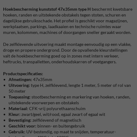
Hoekbescherming kunststof 47x35mm type H
beschermt kwetsbare
hoeken, randen en uitstekende obstakels tegen stoten, schuren en
dagelijkse gebruiksschade. Het profiel is geschikt voor magazijnen,
werkplaatsen, parkings, laadkaaien en technische ruimtes waar
muren, kolommen, machines of doorgangen sneller geraakt worden.
De zelfklevende uitvoering maakt montage eenvoudig op een vlakke,
droge en propere ondergrond. Door de opvallende kleurstellingen
valt de hoekbescherming goed op in zones met intern verkeer,
heftrucks, transpalletten, onderhoudskarren of voetgangers.
Productspecificaties:
Afmetingen:
47x35mm
Uitvoering:
type H, zelfklevend, lengte 1 meter, 5 meter of rol van
50 meter
Toepassing:
stootbescherming en markering van hoeken, randen,
uitstekende voorwerpen en obstakels
Materiaal:
CFK-vrij polyurethaanschuim
Kleur:
zwart/geel, wit/rood, egaal zwart of egaal wit
Bevestiging:
zelfklevend of magnetisch
Geschikt voor:
binnen- en buitengebruik
Gebruik:
UV-bestendig, op maat te snijden, temperatuur-