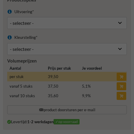
Uitvoering*
Kleurstelling*
Volumeprijzen
Aantal
Prijs per stuk
Je voordeel
per stuk
39,50
vanaf 5 stuks
37,50
5,1
%
vanaf 10 stuks
35,60
9,9
%
product doorsturen per e-mail
Levertijd:
1-2 werkdagen
✓op voorraad