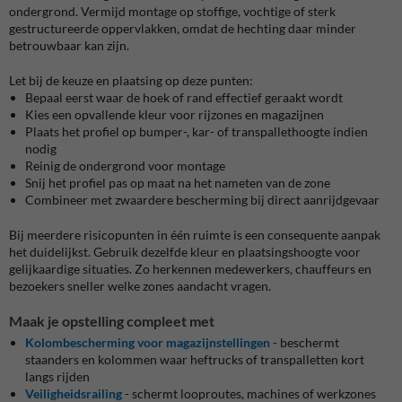
ondergrond. Vermijd montage op stoffige, vochtige of sterk
gestructureerde oppervlakken, omdat de hechting daar minder
betrouwbaar kan zijn.
Let bij de keuze en plaatsing op deze punten:
Bepaal eerst waar de hoek of rand effectief geraakt wordt
Kies een opvallende kleur voor rijzones en magazijnen
Plaats het profiel op bumper-, kar- of transpallethoogte indien
nodig
Reinig de ondergrond voor montage
Snij het profiel pas op maat na het nameten van de zone
Combineer met zwaardere bescherming bij direct aanrijdgevaar
Bij meerdere risicopunten in één ruimte is een consequente aanpak
het duidelijkst. Gebruik dezelfde kleur en plaatsingshoogte voor
gelijkaardige situaties. Zo herkennen medewerkers, chauffeurs en
bezoekers sneller welke zones aandacht vragen.
Maak je opstelling compleet met
Kolombescherming voor magazijnstellingen
- beschermt
staanders en kolommen waar heftrucks of transpalletten kort
langs rijden
Veiligheidsrailing
- schermt looproutes, machines of werkzones