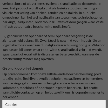
verkeersbord of als verkeersregelende signalisatie op de openbare
weg. Het product wordt gebruikt als fysieke stootbescherming en
visuele markering van hoeken, randen en obstakels. In publieke
omgevingen kan het wel nuttig zijn aan toegangen, technische zones,
parkings, laadpunten, onderhoudsruimtes of doorgangen waar vaste
infrastructuur extra bescherming nodig heeft.
Bij gebruik in een openbare of semi-openbare omgeving is de
zichtbaarheid belangrijk. Zwart/geel is geschikt voor industriële en
logistieke zones waar een duidelijke waarschuwing nodig is. Wit/rood
kan passen bij zones waar rood-witte signalisatie al gebruikt wordt.
Egaal zwart of egaal wit is discreter en beter geschikt wanneer de
bescherming minder mag opvallen.
Gebruik op privédomein
Op privédomeinen komt deze zelfklevende hoekbescherming goed
tot zijn recht. Bedrijven, syndici, scholen, magazijnen en beheerders
van parkings gebruiken ze om terugkerende schade aan muren,
kolommen, machines of poortopeningen te beperken. Het profiel
vangt lichte contacten op en helpt tegelijk om risicopunten sneller te
herkennen.
Cookies
Denk aan een ondergrondse parking waar voertuigen dicht langs