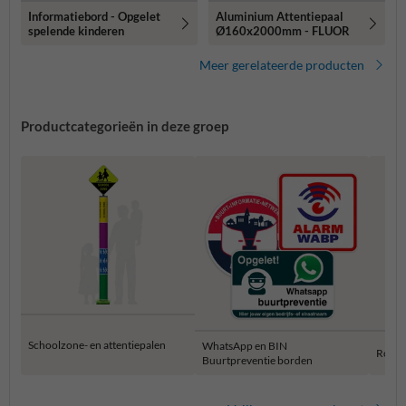
Informatiebord - Opgelet
Aluminium Attentiepaal
spelende kinderen
Ø160x2000mm - FLUOR
Meer gerelateerde producten
Productcategorieën in deze groep
Schoolzone- en attentiepalen
WhatsApp en BIN
Rookv
Buurtpreventie borden