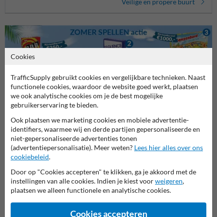
Veilige en propere buurt
Cookies
TrafficSupply gebruikt cookies en vergelijkbare technieken. Naast
functionele cookies, waardoor de website goed werkt, plaatsen
we ook analytische cookies om je de best mogelijke
Stel je vraag aan Verkeersbord.be
gebruikerservaring te bieden.
Naam*
Ook plaatsen we marketing cookies en mobiele advertentie-
identifiers, waarmee wij en derde partijen gepersonaliseerde en
niet-gepersonaliseerde advertenties tonen
(advertentiepersonalisatie). Meer weten?
Lees hier alles over ons
Bedrijfsnaam
cookiebeleid
.
Door op "Cookies accepteren" te klikken, ga je akkoord met de
instellingen van alle cookies. Indien je kiest voor
weigeren
,
plaatsen we alleen functionele en analytische cookies.
E-mailadres*
Cookies accepteren