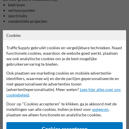
bedrijven
verhuurpunten
sportclubs
residentiële projecten
Zo bouw je eenvoudig een fietsenstalling buiten die afgestemd is op
Cookies
het type fiets, niet andersom.
TrafficSupply gebruikt cookies en vergelijkbare technieken. Naast
Duurzame metalen fietsenstalling met lange levensduur
functionele cookies, waardoor de website goed werkt, plaatsen
Het fietsenrek is gemaakt uit gegalvaniseerd verzinkt staal en vormt
we ook analytische cookies om je de best mogelijke
zo een sterke metalen fietsenstalling die bestand is tegen roest,
gebruikerservaring te bieden.
slijtage en weersinvloeden. De solide opbouw zorgt voor stabiliteit,
zelfs wanneer fietsen onder een lichte hoek worden geplaatst.
Ook plaatsen we marketing cookies en mobiele advertentie-
identifiers, waarmee wij en derde partijen gepersonaliseerde en
Dankzij de meegeleverde montagematerialen kan het rek snel en
niet-gepersonaliseerde advertenties tonen
correct worden geplaatst op een vaste ondergrond.
(advertentiepersonalisatie). Meer weten?
Lees hier alles over ons
cookiebeleid
.
Is dit het juiste fietsenrek voor jou?
Door op "Cookies accepteren" te klikken, ga je akkoord met de
Dit model is een goede keuze als:
instellingen van alle cookies. Indien je kiest voor
weigeren
,
je fietsen hebt met brede banden
plaatsen we alleen functionele en analytische cookies.
standaard fietsenrekken niet passen
stabiliteit belangrijker is dan compactheid
Cookies accepteren