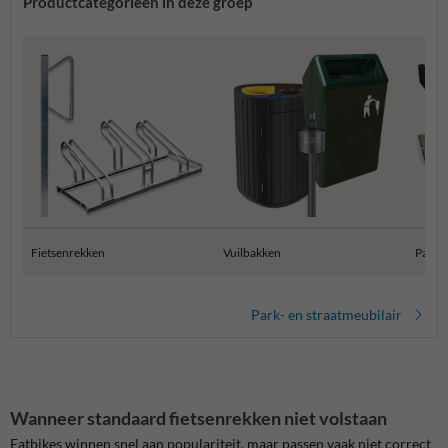
Productcategorieën in deze groep
Fietsenrekken
Vuilbakken
Parkb
Park- en straatmeubilair
Wanneer standaard fietsenrekken niet volstaan
Fatbikes winnen snel aan populariteit, maar passen vaak niet correct