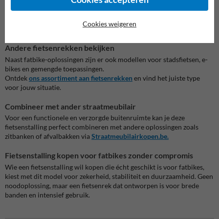
je een professionele uitstraling wil behouden
Twijfel je tussen verschillende uitvoeringen? Dan loont het de moeite
Cookies weigeren
om verschillende opties te vergelijken.
Andere fietsenrekken bekijken
Naast fatbike-oplossingen zijn er ook modellen voor stadsfietsen, e-
bikes en gemengde toepassingen.
Ontdek
ons assortiment aan fietsenrekken
en vind het juiste type
voor jouw situatie.
Combineer met ander straatmeubilair
Voor een functionele en verzorgde buitenruimte kan je deze
fietsenstalling perfect combineren met andere oplossingen zoals
zitbanken of afvalbakken via
Straatmeubilairkopen.be.
Fietsenstalling kopen voor fatbikes zonder compromis
Wie een fietsenstalling wil kopen die écht geschikt is voor fatbikes,
kiest met dit model voor zekerheid, stabiliteit en duurzaamheid. Geen
noodoplossing, maar een fietsenrek dat ontworpen is voor brede
banden en intensief gebruik.