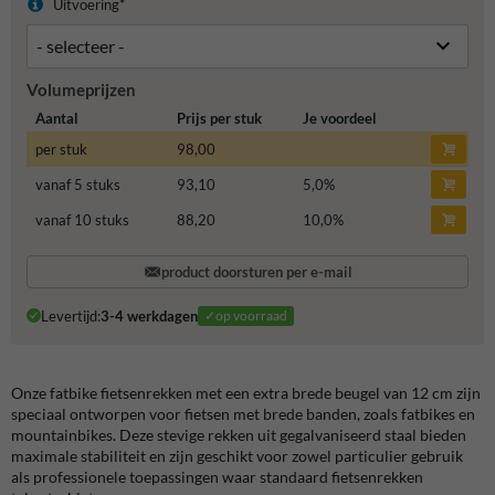
Uitvoering*
Volumeprijzen
Aantal
Prijs per stuk
Je voordeel
per stuk
98,00
vanaf 5 stuks
93,10
5,0
%
vanaf 10 stuks
88,20
10,0
%
product doorsturen per e-mail
Levertijd:
3-4 werkdagen
✓op voorraad
Onze fatbike fietsenrekken met een extra brede beugel van 12 cm zijn
speciaal ontworpen voor fietsen met brede banden, zoals fatbikes en
mountainbikes. Deze stevige rekken uit gegalvaniseerd staal bieden
maximale stabiliteit en zijn geschikt voor zowel particulier gebruik
als professionele toepassingen waar standaard fietsenrekken