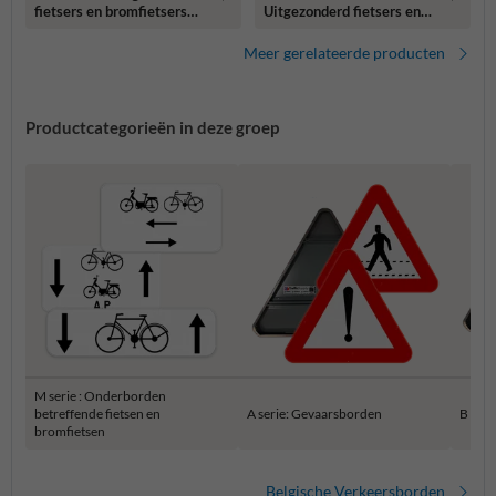
fietsers en bromfietsers
Uitgezonderd fietsers en
klasse A - 700x400mm
bromfietsers - 700x400
mm
Meer gerelateerde producten
Productcategorieën in deze groep
M serie : Onderborden
betreffende fietsen en
A serie: Gevaarsborden
B ser
bromfietsen
Belgische Verkeersborden