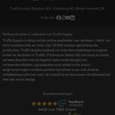
TrafficSupply Belgium B.V.,
Kieleberg 4D
,
Bilzen-Hoeselt, BE
Volg ons
Verkeersbord.be is onderdeel van TrafficSupply
TrafficSupply is dé grootste online aanbieder van verkeers-, tekst- en
informatieborden en meer dan 10.000 verkeersgerelateerde
producten. TrafficSupply bestaat uit meerdere webshopconcepten,
onder te verdelen in Traffic, Parking en Safety. Bij ons koop je zowel
verkeersborden met de daarbij behorende beugels en
verkeersbordpalen, oplaadpalen voor elektrische auto’s,
wegmarkeringen rondom parkeerterreinen maar ook diverse
veiligheidsproducten voor de industrie en duurzaam straatmeubilair
met een mooi design.
Klantbeoordelingen
Bekijk onze
7062
reviews