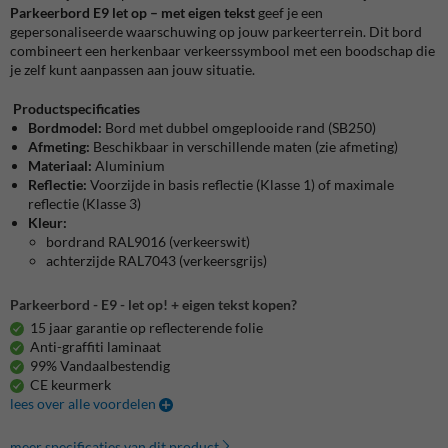
Parkeerbord E9 let op – met eigen tekst
geef je een
gepersonaliseerde waarschuwing op jouw parkeerterrein. Dit bord
combineert een herkenbaar verkeerssymbool met een boodschap die
je zelf kunt aanpassen aan jouw situatie.
Productspecificaties
Bordmodel:
Bord met dubbel omgeplooide rand (SB250)
Afmeting:
Beschikbaar in verschillende maten (zie afmeting)
Materiaal:
Aluminium
Reflectie:
Voorzijde in basis reflectie (Klasse 1) of maximale
reflectie (Klasse 3)
Kleur:
bordrand RAL9016 (verkeerswit)
achterzijde RAL7043 (verkeersgrijs)
Parkeerbord - E9 - let op! + eigen tekst kopen?
15 jaar garantie op reflecterende folie
Anti-graffiti laminaat
99% Vandaalbestendig
CE keurmerk
lees over alle voordelen
meer specificaties van dit product