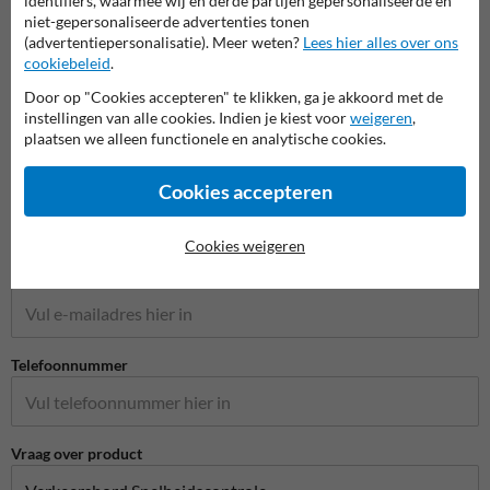
identifiers, waarmee wij en derde partijen gepersonaliseerde en
niet-gepersonaliseerde advertenties tonen
(advertentiepersonalisatie). Meer weten?
Lees hier alles over ons
cookiebeleid
.
Stel je vraag aan Verkeersbord.be
Door op "Cookies accepteren" te klikken, ga je akkoord met de
Naam*
instellingen van alle cookies. Indien je kiest voor
weigeren
,
plaatsen we alleen functionele en analytische cookies.
Bedrijfsnaam
Cookies accepteren
Cookies weigeren
E-mailadres*
Telefoonnummer
Vraag over product