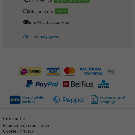
011 495 473
bereikbaar tot 17.00
Chat met ons
online
info@trafficsupply.be
Alle contactgegevens
Vooruitbetaling
Betaling achteraf
per bank
is mogelijk
Informatie
Product(en) retourneren
Cookie / Privacy