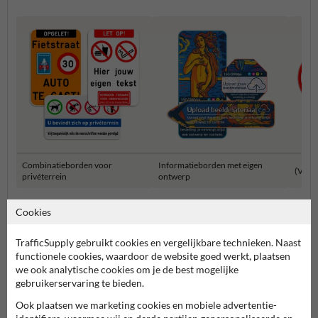
Combinatieborden voor
Informatieborden met eigen
(Verb
privéterrein
ontwerp
Cookies
Informatieborden Privé terrein
TrafficSupply gebruikt cookies en vergelijkbare technieken. Naast
functionele cookies, waardoor de website goed werkt, plaatsen
we ook analytische cookies om je de best mogelijke
gebruikerservaring te bieden.
Ook plaatsen we marketing cookies en mobiele advertentie-