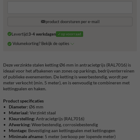
product doorsturen per e-mail
Levertijd:
3-4 werkdagen
✓op voorraad
Volumekorting? Bekijk de opties
Deze verzinkte stalen ketting Ø6 mm in antracietgrijs (RAL7016) is
ideaal voor het afbakenen van zones op parkings, bedrijventerreinen
of publieke evenementen. De ketting is weerbestendig, wordt per
meter verkocht (min. 5 meter), en is eenvoudig te combineren met
kettingpalen en haken.
Product specificaties
Diameter:
Ø6 mm
Materiaal:
Verzinkt staal
Kleurstelling:
Antracietgrijs (RAL7016)
Afwerking:
Weerbestendig, corrosiebestendig
Montage:
Bevestiging aan kettingpalen met kettingogen
Minimale afname:
5 meter (verkoop per lopende meter)