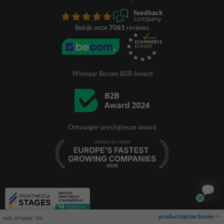
Bekijk onze
7061
reviews
Winnaar Becom B2B Award
Ontvanger prestigieuze award
productopties tonen
min. afname: 5m