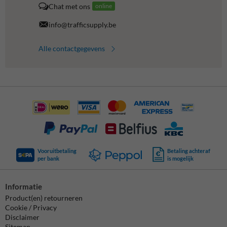
Chat met ons
online
info@trafficsupply.be
Alle contactgegevens
Vooruitbetaling
Betaling achteraf
per bank
is mogelijk
Informatie
Product(en) retourneren
Cookie / Privacy
Disclaimer
Sitemap