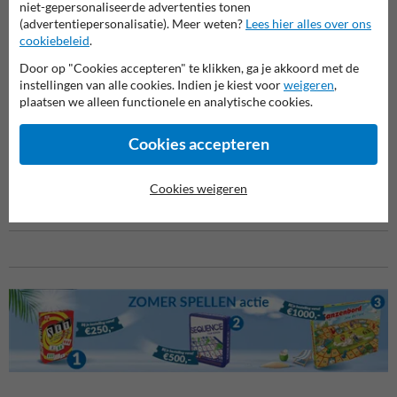
niet-gepersonaliseerde advertenties tonen
(advertentiepersonalisatie). Meer weten?
Lees hier alles over ons
Toepassingen:
cookiebeleid
.
Visuele zone-afbakening
Parkeerbeheer
Door op "Cookies accepteren" te klikken, ga je akkoord met de
Geleidingslijnen bij events
instellingen van alle cookies. Indien je kiest voor
weigeren
,
Veiligheidsafbakening rond gevaarlijke zones
plaatsen we alleen functionele en analytische cookies.
Bestel direct
Cookies accepteren
Deze antracietgrijze ketting is de perfecte mix van stevigheid en stijl.
Bestel per lopende meter en maak je terrein snel en doeltreffend
Cookies weigeren
veilig. Snelle levering, top service en top kwaliteit gegarandeerd.