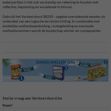
waterpartijen is het ook verstandig om rekening te houden met
reflecties, beplanting en wisselende lichtinval.
Gebruik het Verkeersbord SB250 - opgelet overstekende eenden als
onderdeel van een logische terreininrichting. In combinatie met
duidelijke snelheidsaanduiding, routegeleiding en eventuele
snelheidsremmers wordt de boodschap sterker en consequenter.
Stel je vraag aan Verkeersbord.be
Naam*