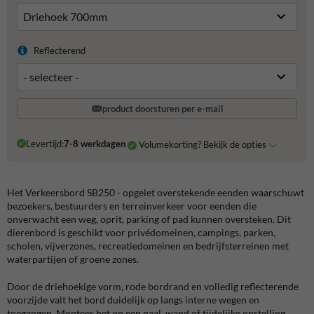
Reflecterend
product doorsturen per e-mail
Levertijd:
7-8 werkdagen
Volumekorting? Bekijk de opties
Het Verkeersbord SB250 - opgelet overstekende eenden waarschuwt
bezoekers, bestuurders en terreinverkeer voor eenden die
onverwacht een weg, oprit, parking of pad kunnen oversteken. Dit
dierenbord is geschikt voor privédomeinen, campings, parken,
scholen, vijverzones, recreatiedomeinen en bedrijfsterreinen met
waterpartijen of groene zones.
Door de driehoekige vorm, rode bordrand en volledig reflecterende
voorzijde valt het bord duidelijk op langs interne wegen en
toegangen. Monteer het op een paal, wand of tijdelijke opstelling