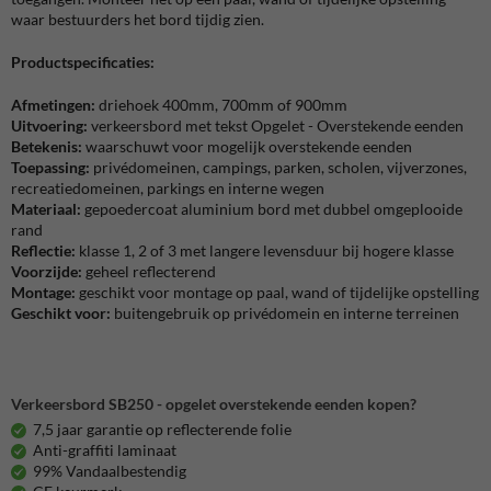
waar bestuurders het bord tijdig zien.
Productspecificaties:
Afmetingen:
driehoek 400mm, 700mm of 900mm
Uitvoering:
verkeersbord met tekst Opgelet - Overstekende eenden
Betekenis:
waarschuwt voor mogelijk overstekende eenden
Toepassing:
privédomeinen, campings, parken, scholen, vijverzones,
recreatiedomeinen, parkings en interne wegen
Materiaal:
gepoedercoat aluminium bord met dubbel omgeplooide
rand
Reflectie:
klasse 1, 2 of 3 met langere levensduur bij hogere klasse
Voorzijde:
geheel reflecterend
Montage:
geschikt voor montage op paal, wand of tijdelijke opstelling
Geschikt voor:
buitengebruik op privédomein en interne terreinen
Verkeersbord SB250 - opgelet overstekende eenden kopen?
7,5 jaar garantie op reflecterende folie
Anti-graffiti laminaat
99% Vandaalbestendig