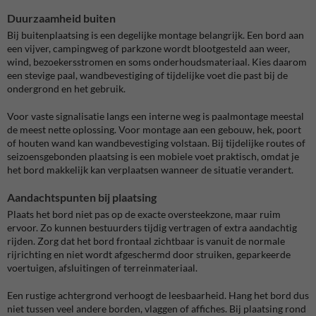
Duurzaamheid buiten
Bij buitenplaatsing is een degelijke montage belangrijk. Een bord aan
een vijver, campingweg of parkzone wordt blootgesteld aan weer,
wind, bezoekersstromen en soms onderhoudsmateriaal. Kies daarom
een stevige paal, wandbevestiging of tijdelijke voet die past bij de
ondergrond en het gebruik.
Voor vaste signalisatie langs een interne weg is paalmontage meestal
de meest nette oplossing. Voor montage aan een gebouw, hek, poort
of houten wand kan wandbevestiging volstaan. Bij tijdelijke routes of
seizoensgebonden plaatsing is een mobiele voet praktisch, omdat je
het bord makkelijk kan verplaatsen wanneer de situatie verandert.
Aandachtspunten bij plaatsing
Plaats het bord niet pas op de exacte oversteekzone, maar ruim
ervoor. Zo kunnen bestuurders tijdig vertragen of extra aandachtig
rijden. Zorg dat het bord frontaal zichtbaar is vanuit de normale
rijrichting en niet wordt afgeschermd door struiken, geparkeerde
voertuigen, afsluitingen of terreinmateriaal.
Een rustige achtergrond verhoogt de leesbaarheid. Hang het bord dus
niet tussen veel andere borden, vlaggen of affiches. Bij plaatsing rond