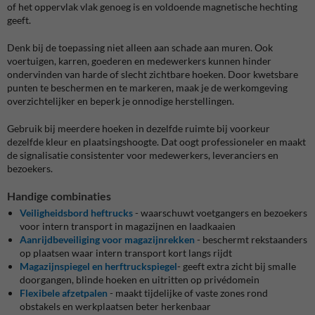
of het oppervlak vlak genoeg is en voldoende magnetische hechting
geeft.
Denk bij de toepassing niet alleen aan schade aan muren. Ook
voertuigen, karren, goederen en medewerkers kunnen hinder
ondervinden van harde of slecht zichtbare hoeken. Door kwetsbare
punten te beschermen en te markeren, maak je de werkomgeving
overzichtelijker en beperk je onnodige herstellingen.
Gebruik bij meerdere hoeken in dezelfde ruimte bij voorkeur
dezelfde kleur en plaatsingshoogte. Dat oogt professioneler en maakt
de signalisatie consistenter voor medewerkers, leveranciers en
bezoekers.
Handige combinaties
Veiligheidsbord heftrucks
- waarschuwt voetgangers en bezoekers
voor intern transport in magazijnen en laadkaaien
Aanrijdbeveiliging voor magazijnrekken
- beschermt rekstaanders
op plaatsen waar intern transport kort langs rijdt
Magazijnspiegel en herftruckspiegel
- geeft extra zicht bij smalle
doorgangen, blinde hoeken en uitritten op privédomein
Flexibele afzetpalen
- maakt tijdelijke of vaste zones rond
obstakels en werkplaatsen beter herkenbaar