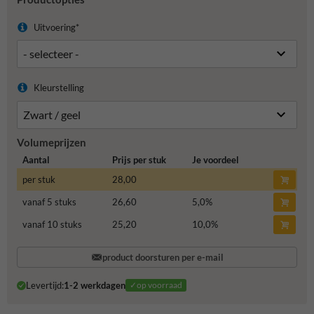
Uitvoering*
Kleurstelling
Volumeprijzen
Aantal
Prijs per stuk
Je voordeel
per stuk
28,00
vanaf 5 stuks
26,60
5,0
%
vanaf 10 stuks
25,20
10,0
%
product doorsturen per e-mail
Levertijd:
1-2 werkdagen
✓op voorraad