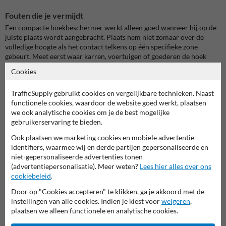
Fouten die je vermijdt
Een compacte hoekbeschermer werkt alleen goed wanneer hij op de
juiste plaats wordt aangebracht. Plaats hem niet zomaar over de
volledige hoogte als het contact telkens op één specifieke zone
gebeurt. Meet eerst waar karren, voertuigen of goederen de hoek
raken en stem de plaatsing daarop af.
Cookies
Veelvoorkomende fouten zijn:
TrafficSupply gebruikt cookies en vergelijkbare technieken. Naast
Een te opvallende kleur kiezen in een representatieve
functionele cookies, waardoor de website goed werkt, plaatsen
binnenruimte
we ook analytische cookies om je de best mogelijke
Egaal zwart gebruiken op een plek waar waarschuwing belangrijk
gebruikerservaring te bieden.
is
Zelfklevende montage uitvoeren op een stoffige of vochtige
Ook plaatsen we marketing cookies en mobiele advertentie-
ondergrond
identifiers, waarmee wij en derde partijen gepersonaliseerde en
Een magnetische uitvoering plaatsen op een ongeschikt metalen
niet-gepersonaliseerde advertenties tonen
oppervlak
(advertentiepersonalisatie). Meer weten?
Lees hier alles over ons
Alleen de beschadigde hoek beschermen en gelijkaardige
cookiebeleid
.
risicopunten vergeten
Door op "Cookies accepteren" te klikken, ga je akkoord met de
Door vooraf per zone te kijken naar passage, zichtbaarheid en
instellingen van alle cookies. Indien je kiest voor
weigeren
,
contacthoogte, kies je sneller de juiste uitvoering en kleurstelling.
plaatsen we alleen functionele en analytische cookies.