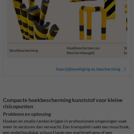
Hoekbeschermers en
Stelli
Stootbescherming
Beschermbeugels
kolom
Aanrijdbeveiliging en bescherming
Compacte hoekbescherming kunststof voor kleine
risicopunten
Probleem en oplossing
Hoeken en smalle randen krijgen in professionele omgevingen vaak
meer te verduren dan verwacht. Een transpallet raakt een muurhoek,
een onderhoudskar schuurt langs een machineframe of een