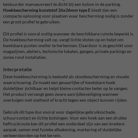
bestuurder manoeuvreert te dicht bij een kolom in de parking.
Hoekbescherming kunststof 26x26mm type E
biedt dan een
compacte oplossing voor plaatsen waar bescherming nodig is zonder
een groot profiel te gebruiken.
Dit profiel is vooral nuttig wanneer de beschikbare ruimte beperkt is.
De hoekbescherming valt op, vangt lichte stoten op en helpt om
kwetsbare punten sneller te herkennen. Daardoor is ze geschikt voor
magazijnen, ateliers, technische lokalen, gangen, private parkings en
zones rond installaties.
Interpretatie
Deze hoekbescherming is bedoeld als stootbescherming en visuele
waarschuwing. Ze maakt een gevaarlijke of kwetsbare hoek
duidelijker zichtbaar en helpt kleine contacten beter op te vangen.
Het product vervangt geen zware aanrijdbeveiliging wanneer
voertuigen met snelheid of kracht tegen een object kunnen rijden.
Gebruik dit type dus vooral voor dagelijkse gebruiksschade,
schuurcontact en lichte botsingen. Voor een hoek aan een drukke
heftruckroute kan dit profiel een onderdeel zijn van een bredere
aanpak, samen met fysieke afbakening, markering of duidelijke
verkeersborden op het terrein.