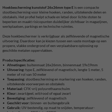
Hoekbescherming kunststof 26x26mm type E
is een compacte
stootbescherming voor kleine hoeken, randen, uitstekende delen en
obstakels. Het profiel helpt schade en letsel door lichte stoten te
beperken en maakt risicopunten duidelijker zichtbaar in magazijnen,
werkplaatsen, parkings en technische ruimtes.
Deze hoekbeschermer is verkrijgbaar als zelfklevende of magnetische
uitvoering. Daardoor kan je kiezen tussen een vaste montage op een
propere, vlakke ondergrond of een verplaatsbare oplossing op
geschikte metalen oppervlakken.
Productspecificaties:
Afmetingen:
buitenmaat 26x26mm, binnenmaat 19x19mm
Uitvoering:
type E, zelfklevend of magnetisch, lengte 1 meter, 5
meter of rol van 50 meter
Toepassing:
stootbescherming en markering van hoeken, randen,
uitstekende voorwerpen en obstakels
Materiaal:
CFK-vrij polyurethaanschuim
Kleur:
zwart/geel, wit/rood of egaal zwart
Bevestiging:
zelfklevend of magnetisch
Geschikt voor:
binnen- en buitengebruik
Gebruik:
UV-bestendig, op maat te snijden, temperatuur-