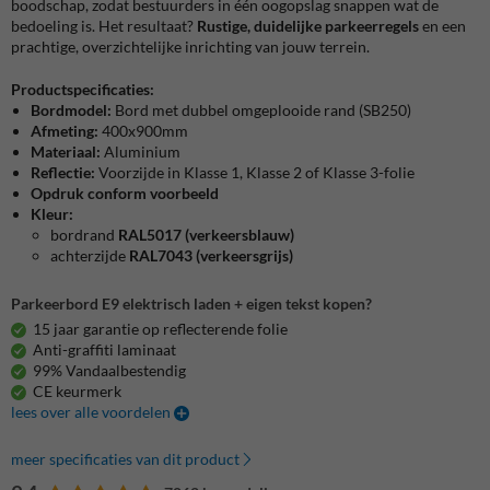
boodschap, zodat bestuurders in één oogopslag snappen wat de
bedoeling is. Het resultaat?
Rustige, duidelijke parkeerregels
en een
prachtige, overzichtelijke inrichting van jouw terrein.
Productspecificaties:
Bordmodel:
Bord met dubbel omgeplooide rand (SB250)
Afmeting:
400x900mm
Materiaal:
Aluminium
Reflectie:
Voorzijde in Klasse 1, Klasse 2 of Klasse 3-folie
Opdruk conform voorbeeld
Kleur:
bordrand
RAL5017 (verkeersblauw)
achterzijde
RAL7043 (verkeersgrijs)
Parkeerbord E9 elektrisch laden + eigen tekst kopen?
15 jaar garantie op reflecterende folie
Anti-graffiti laminaat
99% Vandaalbestendig
CE keurmerk
lees over alle voordelen
meer specificaties van dit product