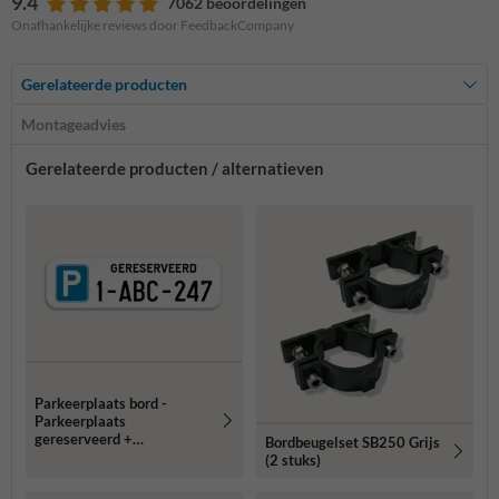
9.4
7062 beoordelingen
Onafhankelijke reviews door FeedbackCompany
Gerelateerde producten
Montageadvies
Gerelateerde producten / alternatieven
Parkeerplaats bord -
Parkeerplaats
gereserveerd +
Bordbeugelset SB250 Grijs
nummerplaat
(2 stuks)