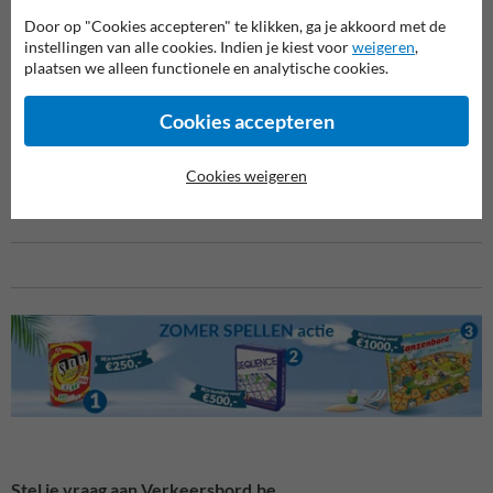
meteen wat de bedoeling is, geen misverstanden, geen vragen.
Door op "Cookies accepteren" te klikken, ga je akkoord met de
instellingen van alle cookies. Indien je kiest voor
weigeren
,
Waarom kiezen voor dit parkeerbord?
plaatsen we alleen functionele en analytische cookies.
⚡
Eigen tekst + symbool
= maximale duidelijkheid
📌 Gericht op
plaatsen voor elektrisch laden
Cookies accepteren
✔ Professionele
SB250-uitvoering
🌙 Reflecterende folie voor zichtbaarheid dag en nacht
🅿️ Helder en uitnodigend voor bezoekers, personeel en chauffeurs
Cookies weigeren
🏢 Ideaal voor bedrijfsterreinen, winkelzones of parkeergarages
Stel je vraag aan Verkeersbord.be