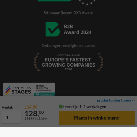
Winnaar Becom B2B Award
Ontvanger prestigieuze award
productopties tonen
Levertijd:
1-2 werkdagen
137,50
Aantal:
128,
00
154,88
incl. btw
© 2026 TrafficSupply. Alle rechten voorbehouden.